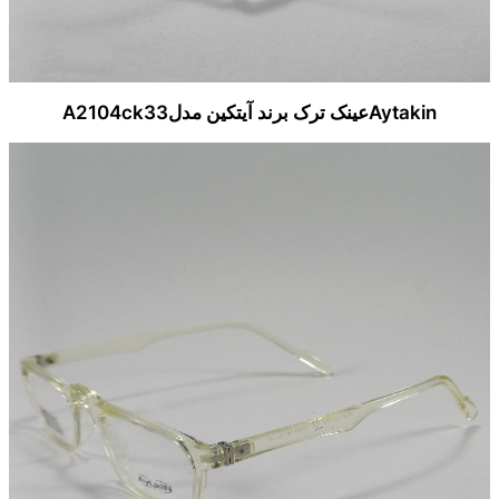
Aytakinعینک ترک برند آیتکین مدلA2104ck33