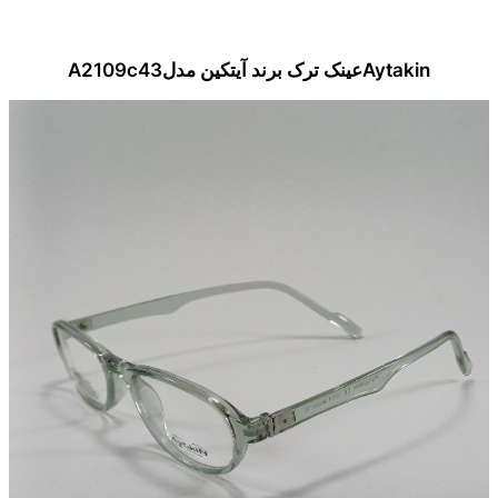
Aytakinعینک ترک برند آیتکین مدلA2109c43