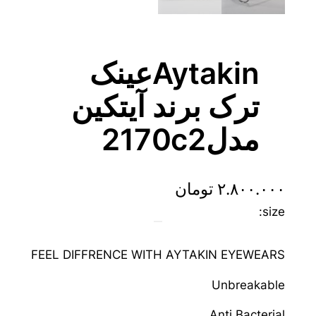
Aytakinعینک
ترک برند آیتکین
مدل2170c2
۲.۸۰۰.۰۰۰
تومان
size:
FEEL DIFFRENCE WITH AYTAKIN EYEWEARS
Unbreakable
Anti Bacterial