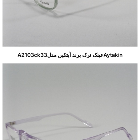
Aytakinعینک ترک برند آیتکین مدلA2103ck33