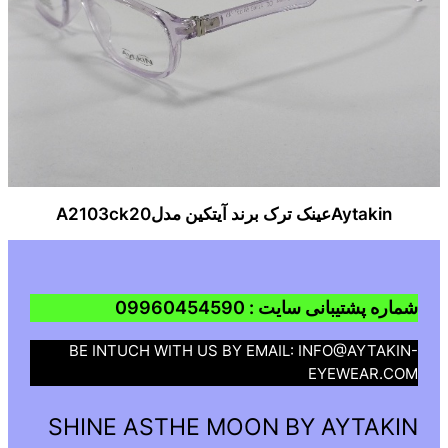
Aytakinعینک ترک برند آیتکین مدلA2103ck20
شماره پشتیبانی سایت : 09960454590
BE INTUCH WITH US BY EMAIL: INFO@AYTAKIN-
EYEWEAR.COM
SHINE ASTHE MOON BY AYTAKIN