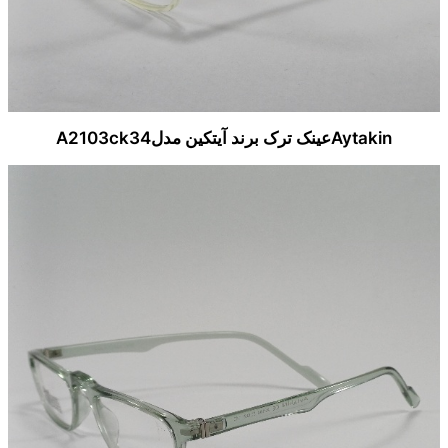
Aytakinعینک ترک برند آیتکین مدلA2103ck34