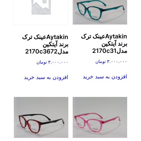
Aytakinعینک ترک
Aytakinعینک ترک
برند آیتکین
برند آیتکین
مدل2170c31
مدل2170c3672
۳.۰۰۰.۰۰۰
تومان
۳.۰۰۰.۰۰۰
تومان
افزودن به سبد خرید
افزودن به سبد خرید