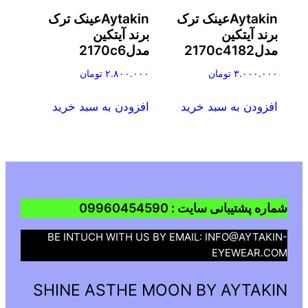
Aytakinعینک ترک
Aytakinعینک ترک
برند آیتکین
برند آیتکین
مدل2170c4182
مدل2170c6
۳.۰۰۰.۰۰۰
تومان
۲.۸۰۰.۰۰۰
تومان
افزودن به سبد خرید
افزودن به سبد خرید
شماره پشتیبانی سایت : 09960454590
BE INTUCH WITH US BY EMAIL: INFO@AYTAKIN-
EYEWEAR.COM
SHINE ASTHE MOON BY AYTAKIN