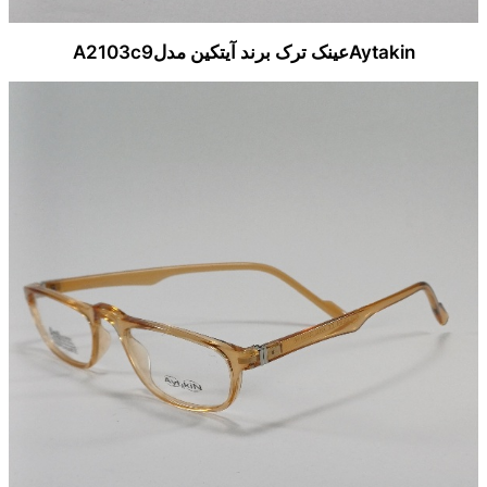
Aytakinعینک ترک برند آیتکین مدلA2103c9