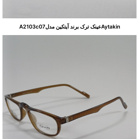
Aytakinعینک ترک برند آیتکین مدلA2103c07