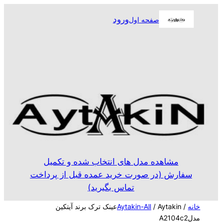
رفتن
ورود
صفحه اول
به
محتوا
مشاهده مدل های انتخاب شده و تکمیل
سفارش (در صورت خرید عمده قبل از پرداخت
تماس بگیرید)
خانه
/
Aytakin-All
/ Aytakinعینک ترک برند آیتکین
مدلA2104c2