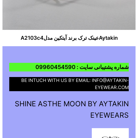
Aytakinعینک ترک برند آیتکین مدلA2103c4
شماره پشتیبانی سایت : 09960454590
BE INTUCH WITH US BY EMAIL: INFO@AYTAKIN-
EYEWEAR.COM
SHINE ASTHE MOON BY AYTAKIN
EYEWEARS