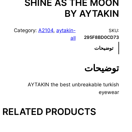
SHINE AS THE MOON
BY AYTAKIN
Category:
A2104
, 
aytakin-
SKU:
295F8BD0CD73
all
توضیحات
توضیحات
AYTAKIN the best unbreakable turkish
eyewear
RELATED PRODUCTS