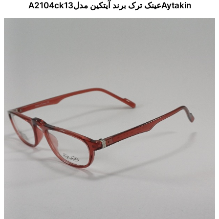
Aytakinعینک ترک برند آیتکین مدلA2104ck13