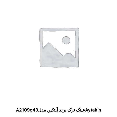
Aytakinعینک ترک برند آیتکین مدلA2109c43