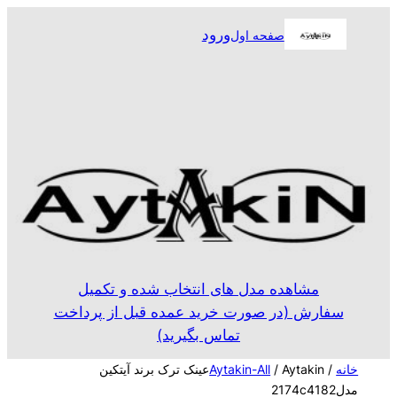
رفتن
ورود
صفحه اول
به
محتوا
مشاهده مدل های انتخاب شده و تکمیل
سفارش (در صورت خرید عمده قبل از پرداخت
تماس بگیرید)
خانه
/
Aytakin-All
/ Aytakinعینک ترک برند آیتکین
مدل2174c4182