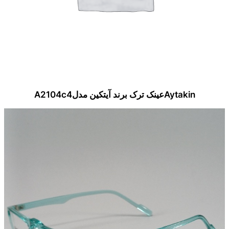
Aytakinعینک ترک برند آیتکین مدلA2104c4