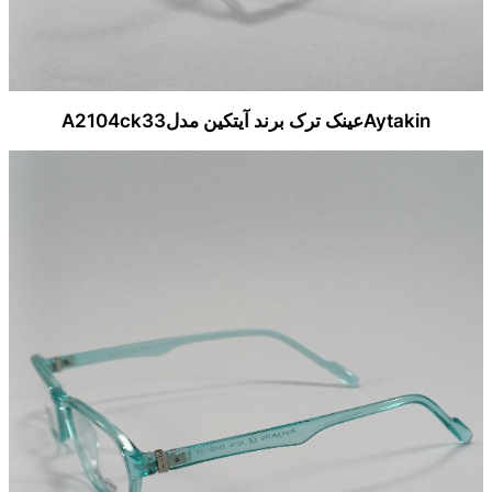
Aytakinعینک ترک برند آیتکین مدلA2104ck33