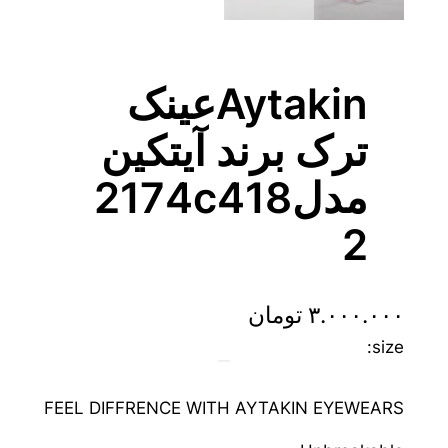
Aytakinعینک
ترک برند آیتکین
مدل2174c418
2
۳.۰۰۰.۰۰۰
تومان
size:
FEEL DIFFRENCE WITH AYTAKIN EYEWEARS