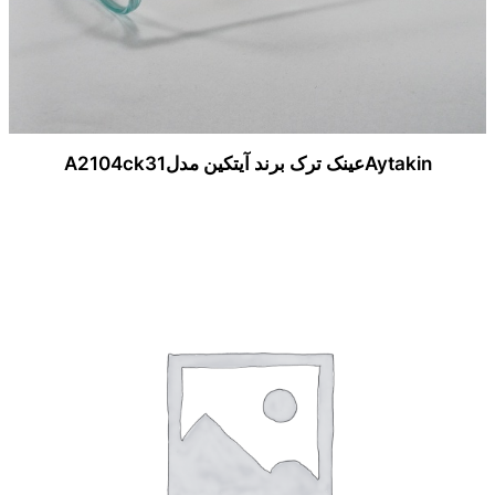
Aytakinعینک ترک برند آیتکین مدلA2104ck31