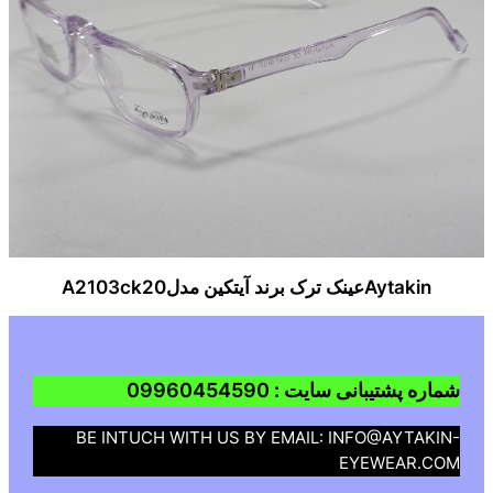
Aytakinعینک ترک برند آیتکین مدلA2103ck20
شماره پشتیبانی سایت : 09960454590
BE INTUCH WITH US BY EMAIL: INFO@AYTAKIN-
EYEWEAR.COM