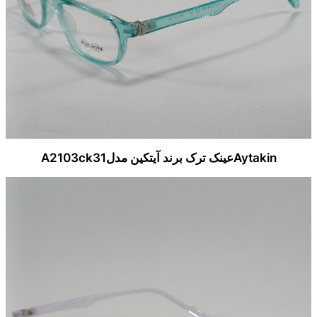
Aytakinعینک ترک برند آیتکین مدلA2103ck31