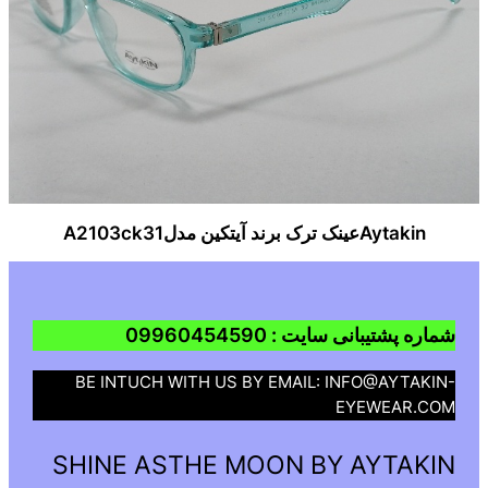
Aytakinعینک ترک برند آیتکین مدلA2103ck31
شماره پشتیبانی سایت : 09960454590
BE INTUCH WITH US BY EMAIL: INFO@AYTAKIN-
EYEWEAR.COM
SHINE ASTHE MOON BY AYTAKIN