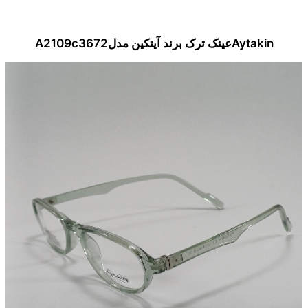
Aytakinعینک ترک برند آیتکین مدلA2109c3672