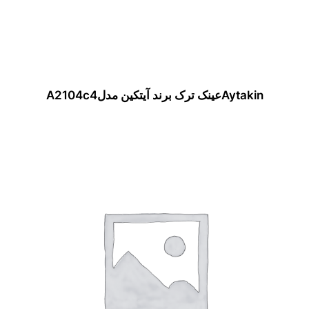
Aytakinعینک ترک برند آیتکین مدلA2104c4