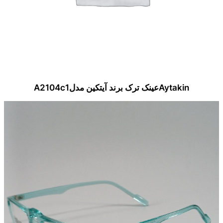
Aytakinعینک ترک برند آیتکین مدلA2104c1