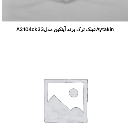
Aytakinعینک ترک برند آیتکین مدلA2104ck33