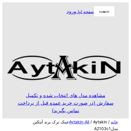
رفتن
ورود
صفحه اول
به
محتوا
مشاهده مدل های انتخاب شده و تکمیل
سفارش (در صورت خرید عمده قبل از پرداخت
تماس بگیرید)
خانه
/
Aytakin-All
/ Aytakinعینک ترک برند آیتکین
مدلA2103c1