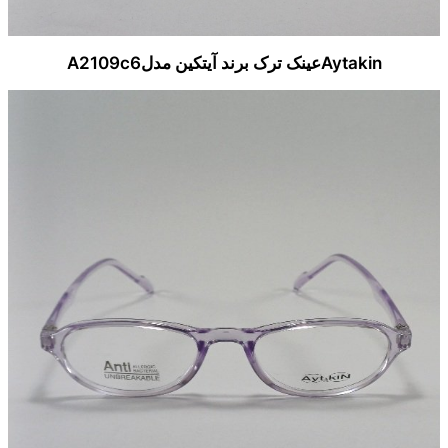
Aytakinعینک ترک برند آیتکین مدلA2109c6