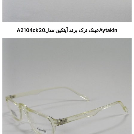
Aytakinعینک ترک برند آیتکین مدلA2104ck20