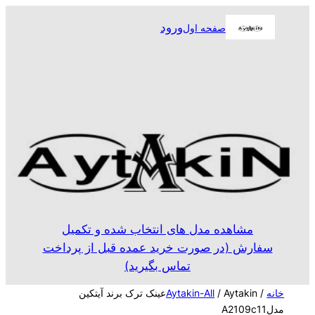
رفتن
ورود
صفحه اول
به
محتوا
مشاهده مدل های انتخاب شده و تکمیل
سفارش (در صورت خرید عمده قبل از پرداخت
تماس بگیرید)
خانه
/
Aytakin-All
/ Aytakinعینک ترک برند آیتکین
مدلA2109c11