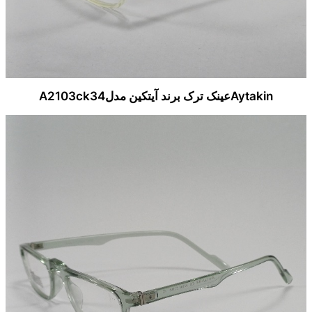
Aytakinعینک ترک برند آیتکین مدلA2103ck34