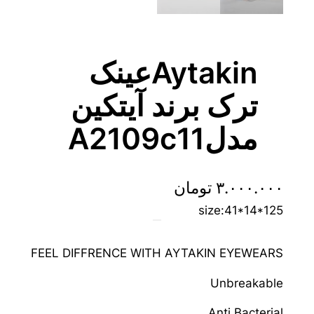
Aytakinعینک
ترک برند آیتکین
مدلA2109c11
۳.۰۰۰.۰۰۰
تومان
size:41*14*125
FEEL DIFFRENCE WITH AYTAKIN EYEWEARS
Unbreakable
Anti Bacterial