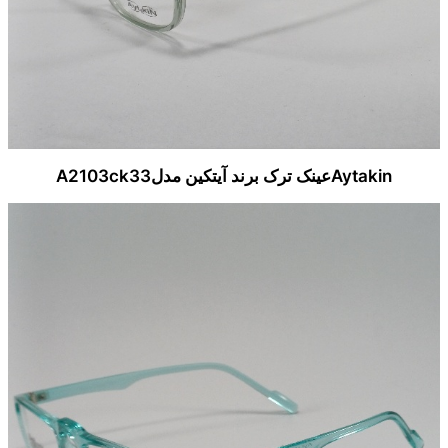
Aytakinعینک ترک برند آیتکین مدلA2103ck33