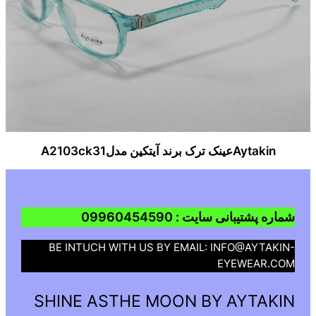
Aytakinعینک ترک برند آیتکین مدلA2103ck31
شماره پشتیبانی سایت : 09960454590
BE INTUCH WITH US BY EMAIL: INFO@AYTAKIN-
EYEWEAR.COM
SHINE ASTHE MOON BY AYTAKIN