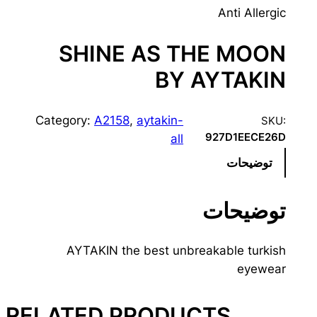
Anti Allergic
SHINE AS THE MOON
BY AYTAKIN
Category:
A2158
, 
aytakin-
SKU:
927D1EECE26D
all
توضیحات
توضیحات
AYTAKIN the best unbreakable turkish
eyewear
RELATED PRODUCTS