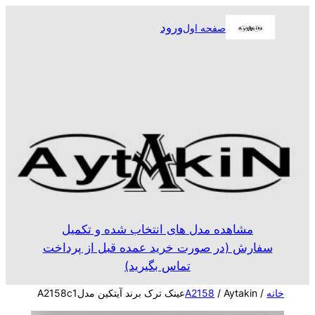
رفتن
ورود
صفحه اول
به
محتوا
مشاهده مدل های انتخاب شده و تکمیل
سفارش (در صورت خرید عمده قبل از پرداخت
تماس بگیرید)
خانه
/
/ Aytakinعینک ترک برند آیتکین مدلA2158c1
A2158