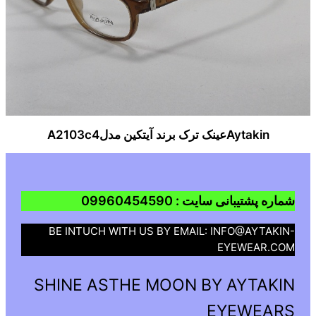
Aytakinعینک ترک برند آیتکین مدلA2103c4
شماره پشتیبانی سایت : 09960454590
BE INTUCH WITH US BY EMAIL: INFO@AYTAKIN-
EYEWEAR.COM
SHINE ASTHE MOON BY AYTAKIN
EYEWEARS