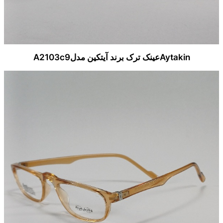
Aytakinعینک ترک برند آیتکین مدلA2103c9