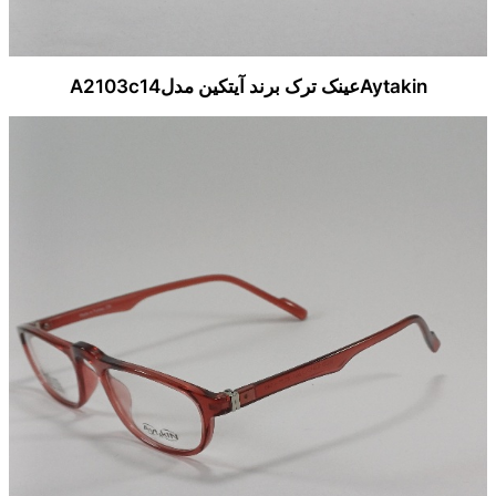
Aytakinعینک ترک برند آیتکین مدلA2103c14