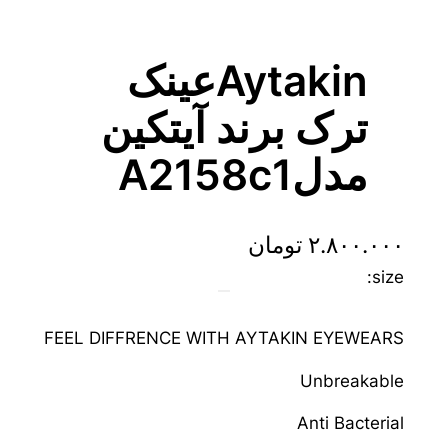
Aytakinعینک
ترک برند آیتکین
مدلA2158c1
۲.۸۰۰.۰۰۰
تومان
size:
FEEL DIFFRENCE WITH AYTAKIN EYEWEARS
Unbreakable
Anti Bacterial