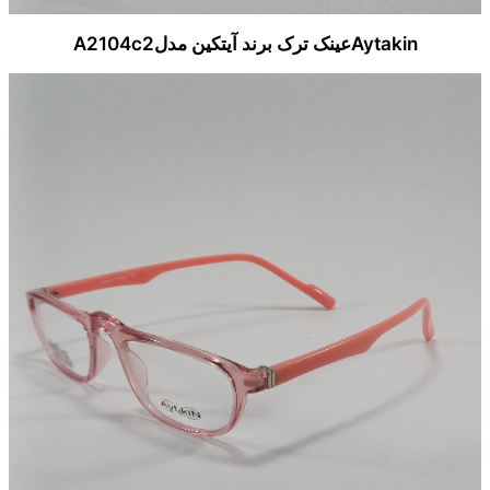
Aytakinعینک ترک برند آیتکین مدلA2104c2