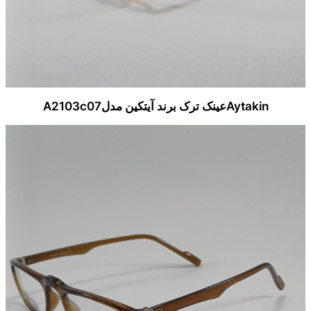
Aytakinعینک ترک برند آیتکین مدلA2103c07