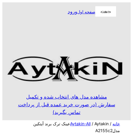
رفتن
ورود
صفحه اول
به
محتوا
مشاهده مدل های انتخاب شده و تکمیل
سفارش (در صورت خرید عمده قبل از پرداخت
تماس بگیرید)
خانه
/
Aytakin-All
/ Aytakinعینک ترک برند آیتکین
مدلA2155c2