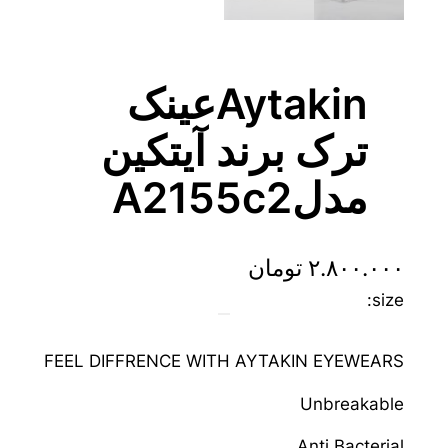
Aytakinعینک
ترک برند آیتکین
مدلA2155c2
۲.۸۰۰.۰۰۰
تومان
size:
FEEL DIFFRENCE WITH AYTAKIN EYEWEARS
Unbreakable
Anti Bacterial