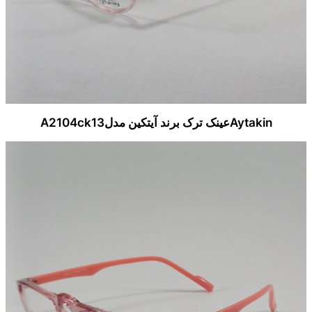
Aytakinعینک ترک برند آیتکین مدلA2104ck13