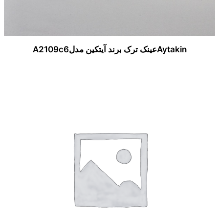
Aytakinعینک ترک برند آیتکین مدلA2109c6