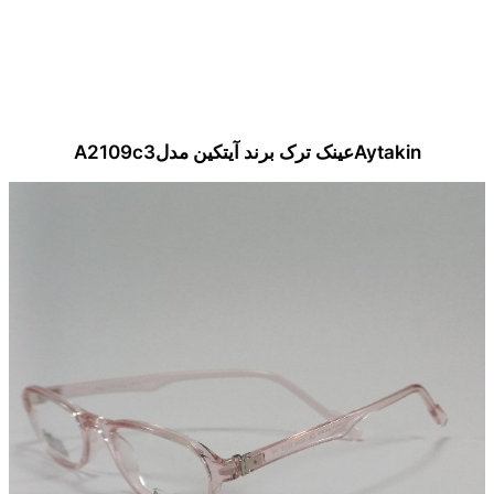
Aytakinعینک ترک برند آیتکین مدلA2109c3