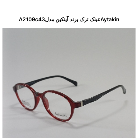
Aytakinعینک ترک برند آیتکین مدلA2109c43