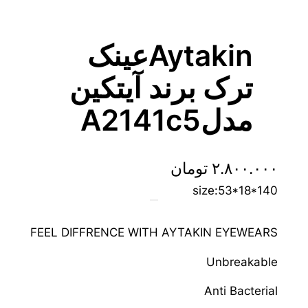
Aytakinعینک
ترک برند آیتکین
مدلA2141c5
۲.۸۰۰.۰۰۰
تومان
size:53*18*140
FEEL DIFFRENCE WITH AYTAKIN EYEWEARS
Unbreakable
Anti Bacterial