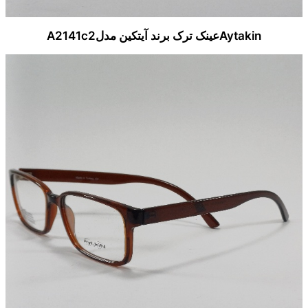
Aytakinعینک ترک برند آیتکین مدلA2141c2