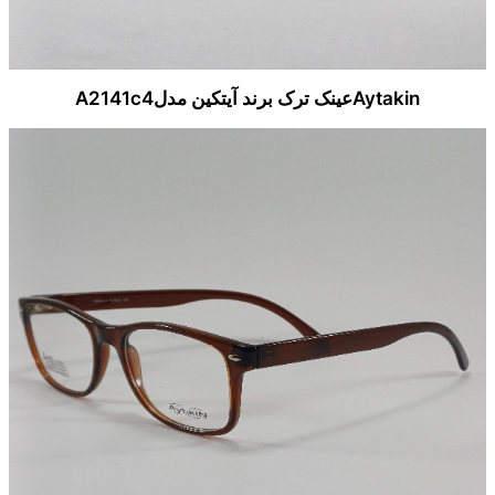
Aytakinعینک ترک برند آیتکین مدلA2141c4