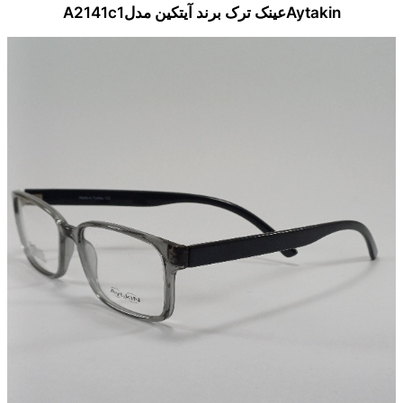
Aytakinعینک ترک برند آیتکین مدلA2141c1