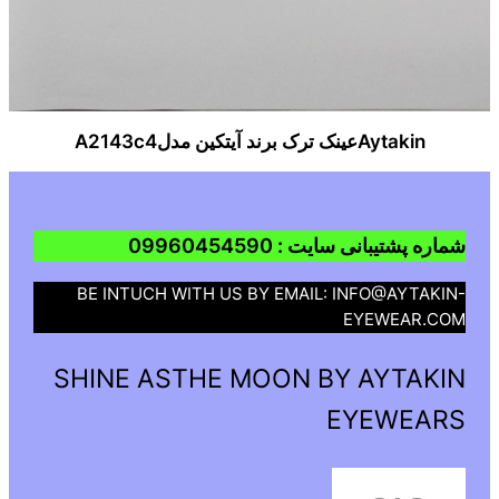
Aytakinعینک ترک برند آیتکین مدلA2143c4
شماره پشتیبانی سایت : 09960454590
BE INTUCH WITH US BY EMAIL: INFO@AYTAKIN-
EYEWEAR.COM
SHINE ASTHE MOON BY AYTAKIN
EYEWEARS