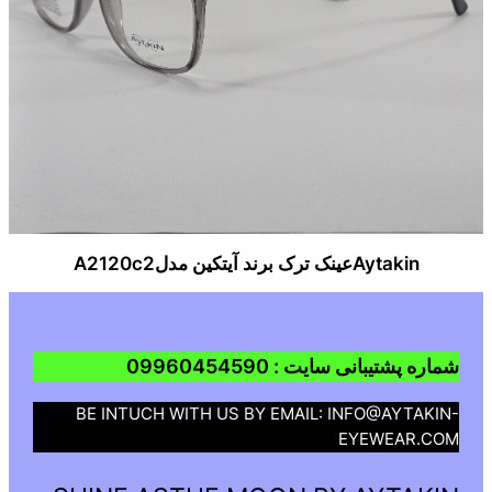
Aytakinعینک ترک برند آیتکین مدلA2120c2
شماره پشتیبانی سایت : 09960454590
BE INTUCH WITH US BY EMAIL: INFO@AYTAKIN-
EYEWEAR.COM