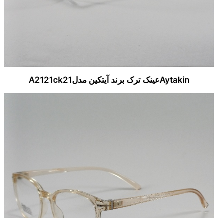
Aytakinعینک ترک برند آیتکین مدلA2121ck21