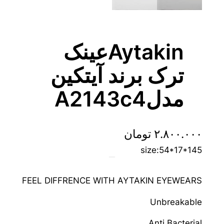
Aytakinعینک
ترک برند آیتکین
مدلA2143c4
۲.۸۰۰.۰۰۰
تومان
size:54*17*145
FEEL DIFFRENCE WITH AYTAKIN EYEWEARS
Unbreakable
Anti Bacterial