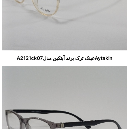
Aytakinعینک ترک برند آیتکین مدلA2121ck07