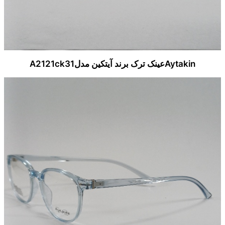
Aytakinعینک ترک برند آیتکین مدلA2121ck31