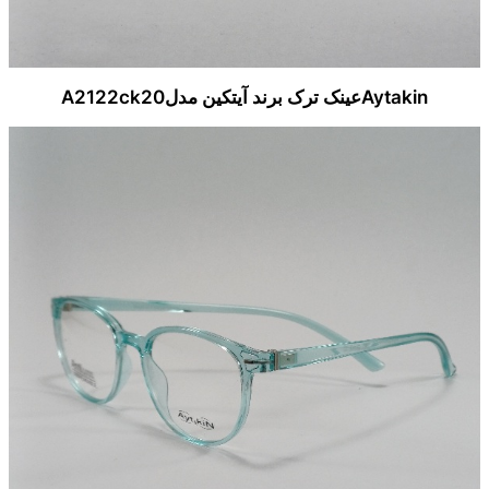
Aytakinعینک ترک برند آیتکین مدلA2122ck20