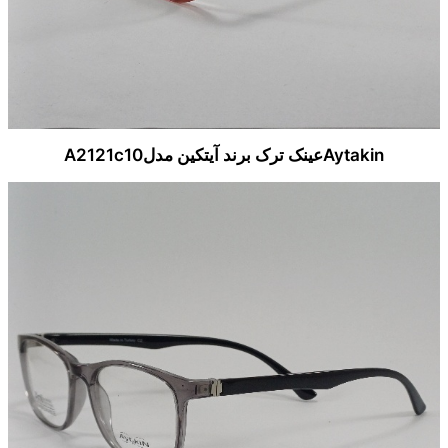
Aytakinعینک ترک برند آیتکین مدلA2121c10