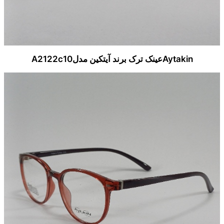
Aytakinعینک ترک برند آیتکین مدلA2122c10