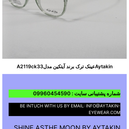
Aytakinعینک ترک برند آیتکین مدلA2119ck33
شماره پشتیبانی سایت : 09960454590
BE INTUCH WITH US BY EMAIL: INFO@AYTAKIN-
EYEWEAR.COM
SHINE ASTHE MOON BY AYTAKIN