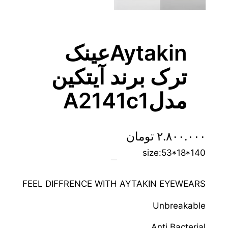
Aytakinعینک
ترک برند آیتکین
مدلA2141c1
۲.۸۰۰.۰۰۰
تومان
size:53*18*140
FEEL DIFFRENCE WITH AYTAKIN EYEWEARS
Unbreakable
Anti Bacterial