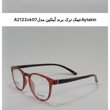
Aytakinعینک ترک برند آیتکین مدلA2122ck07