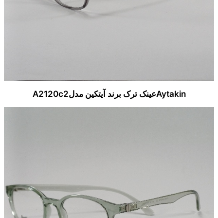
Aytakinعینک ترک برند آیتکین مدلA2120c2