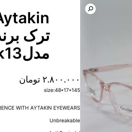
ترک برند
مدلA2131ck13
۲.۸۰۰.۰۰۰
تومان
size:48*17*145
FRENCE WITH AYTAKIN EYEWEARS
Unbreakable