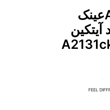
Aytakinعینک
 آیتکین
FEEL DIF