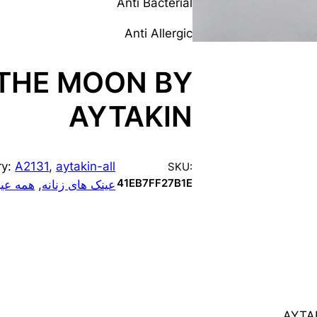
Anti Bacterial
Anti Allergic
 THE MOON BY
AYTAKIN
ry:
A2131
, 
aytakin-all
SKU:
41EB7FF27B1E
عینک های زنانه
, 
همه عین
AYTAK