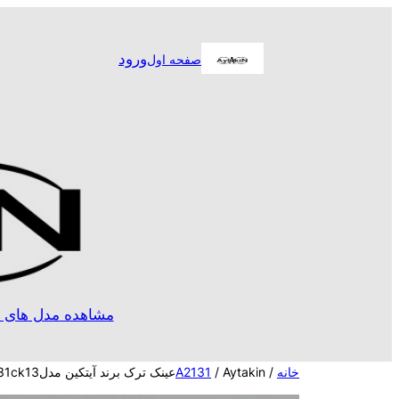
رفتن
به
ورود
صفحه اول
محتوا
مشاهده مدل های ا
خانه
/
/ Aytakinعینک ترک برند آیتکین مدلA2131ck13
A2131