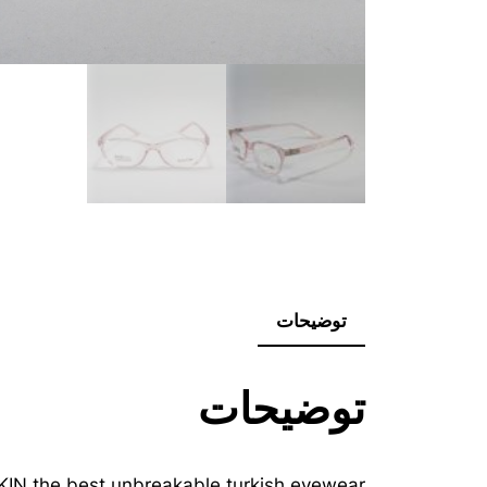
توضیحات
توضیحات
IN the best unbreakable turkish eyewear