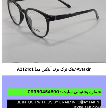
Aytakinعینک ترک برند آیتکین مدلA2121c1
شماره پشتیبانی سایت : 09960454590
BE INTUCH WITH US BY EMAIL: INFO@AYTAKIN-
EYEWEAR.COM