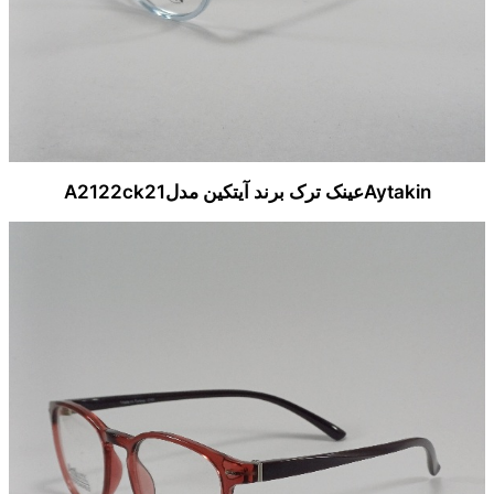
Aytakinعینک ترک برند آیتکین مدلA2122ck21