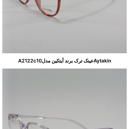
Aytakinعینک ترک برند آیتکین مدلA2122c10