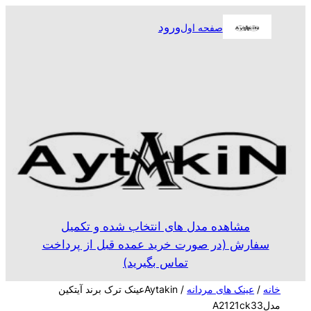
رفتن
ورود
صفحه اول
به
محتوا
مشاهده مدل های انتخاب شده و تکمیل
سفارش (در صورت خرید عمده قبل از پرداخت
تماس بگیرید)
خانه
/
عینک های مردانه
/ Aytakinعینک ترک برند آیتکین
مدلA2121ck33