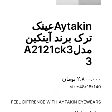
Aytakinعینک
ترک برند آیتکین
مدلA2121ck3
3
۲.۸۰۰.۰۰۰
تومان
size:48*18*140
FEEL DIFFRENCE WITH AYTAKIN EYEWEARS