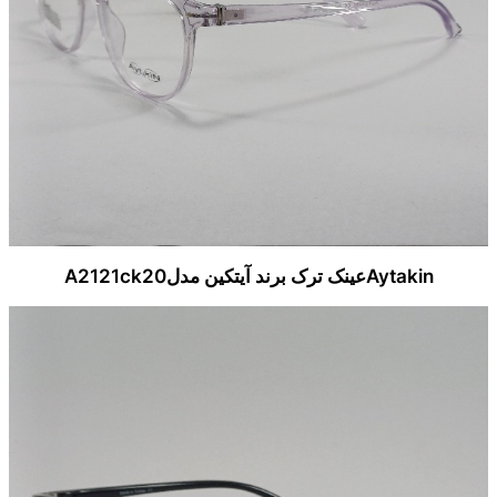
Aytakinعینک ترک برند آیتکین مدلA2121ck20