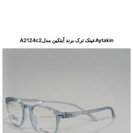
Aytakinعینک ترک برند آیتکین مدلA2124c2