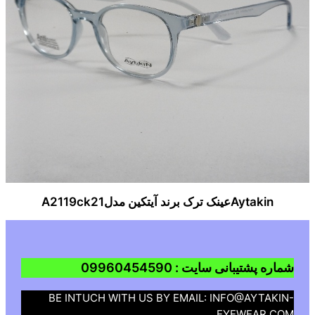
Aytakinعینک ترک برند آیتکین مدلA2119ck21
شماره پشتیبانی سایت : 09960454590
BE INTUCH WITH US BY EMAIL: INFO@AYTAKIN-
EYEWEAR.COM