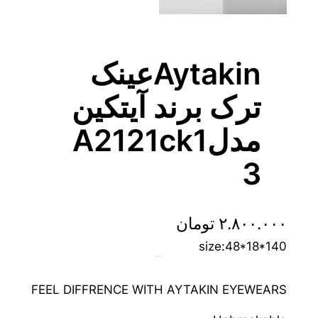
Aytakinعینک
ترک برند آیتکین
مدلA2121ck1
3
۲.۸۰۰.۰۰۰
تومان
size:48*18*140
FEEL DIFFRENCE WITH AYTAKIN EYEWEARS