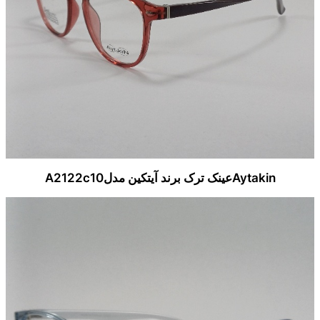
Aytakinعینک ترک برند آیتکین مدلA2122c10