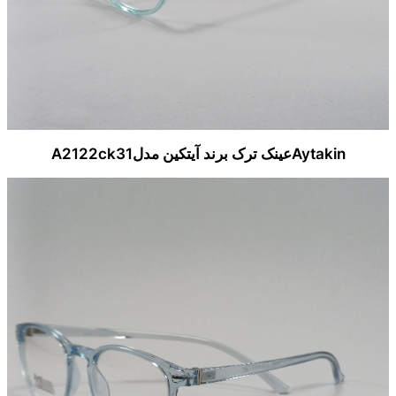
Aytakinعینک ترک برند آیتکین مدلA2122ck31