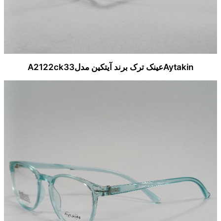
Aytakinعینک ترک برند آیتکین مدلA2122ck33