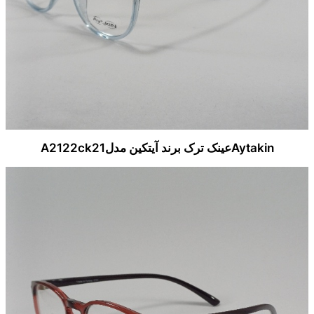
Aytakinعینک ترک برند آیتکین مدلA2122ck21