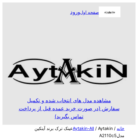
رفتن
ورود
صفحه اول
به
محتوا
مشاهده مدل های انتخاب شده و تکمیل
سفارش (در صورت خرید عمده قبل از پرداخت
تماس بگیرید)
خانه
/
Aytakin-All
/ Aytakinعینک ترک برند آیتکین
مدلA2110c5