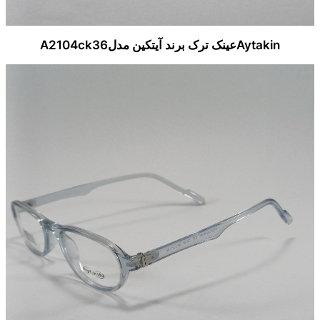
Aytakinعینک ترک برند آیتکین مدلA2104ck36