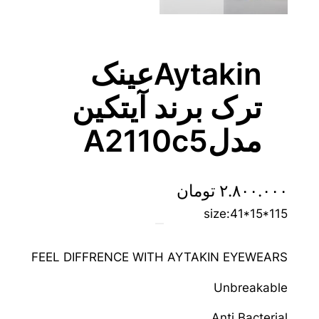
Aytakinعینک
ترک برند آیتکین
مدلA2110c5
۲.۸۰۰.۰۰۰
تومان
size:41*15*115
FEEL DIFFRENCE WITH AYTAKIN EYEWEARS
Unbreakable
Anti Bacterial