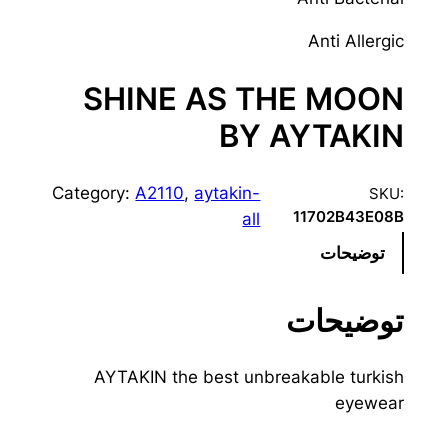
Anti Allergic
SHINE AS THE MOON
BY AYTAKIN
Category:
A2110
, 
aytakin-
SKU:
11702B43E08B
all
توضیحات
توضیحات
AYTAKIN the best unbreakable turkish
eyewear