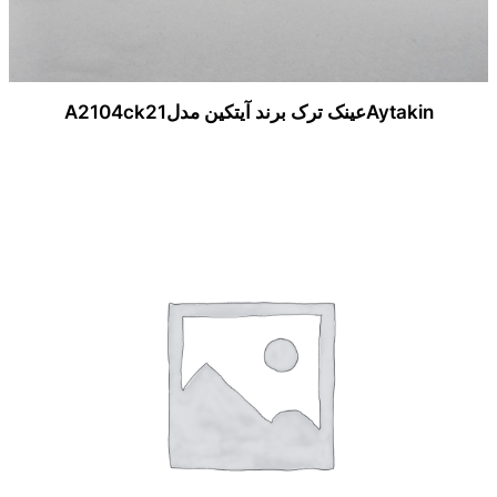
Aytakinعینک ترک برند آیتکین مدلA2104ck21