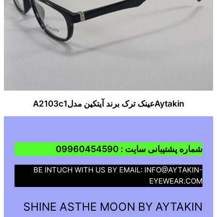
Aytakinعینک ترک برند آیتکین مدلA2103c1
شماره پشتیبانی سایت : 09960454590
BE INTUCH WITH US BY EMAIL: INFO@AYTAKIN-
EYEWEAR.COM
SHINE ASTHE MOON BY AYTAKIN