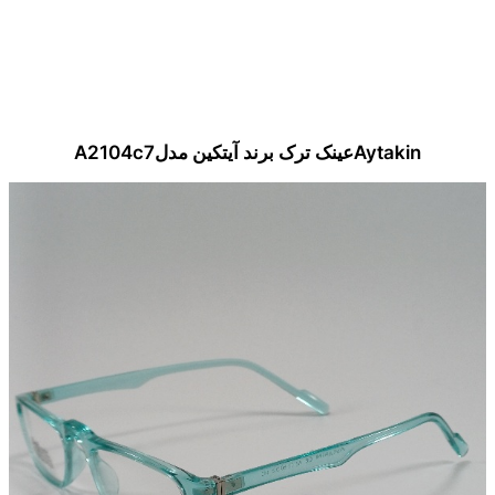
Aytakinعینک ترک برند آیتکین مدلA2104c7