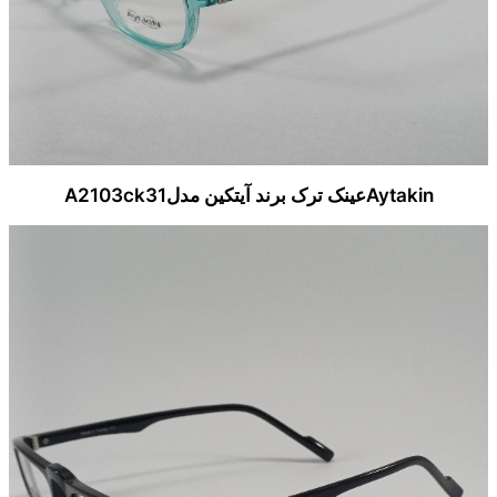
Aytakinعینک ترک برند آیتکین مدلA2103ck31