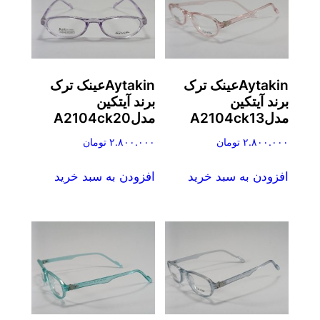
Aytakinعینک ترک
Aytakinعینک ترک
برند آیتکین
برند آیتکین
مدلA2104ck13
مدلA2104ck20
۲.۸۰۰.۰۰۰
تومان
۲.۸۰۰.۰۰۰
تومان
افزودن به سبد خرید
افزودن به سبد خرید