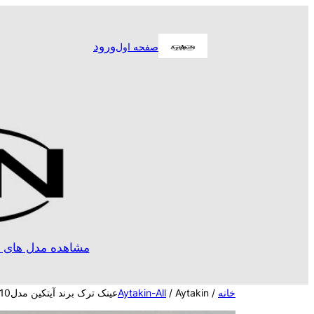
رفتن
به
ورود
صفحه اول
محتوا
مشاهده مدل های ا
خانه
/
/ Aytakinعینک ترک برند آیتکین مدل2159c10
Aytakin-All