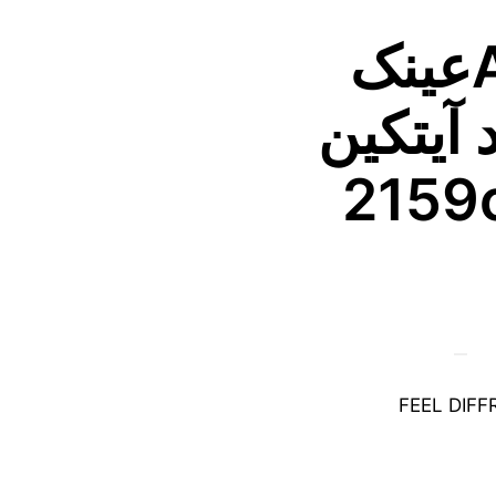
Aytakinعینک
 آیتکین
FEEL DIF