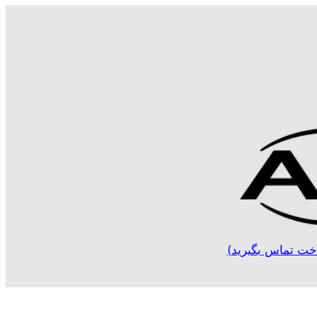
خت تماس بگیرید)