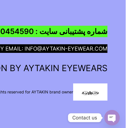
شماره پشتیبانی سایت : 09960454590
BY EMAIL: INFO@AYTAKIN-EYEWEAR.COM
N BY AYTAKIN EYEWEARS
ights reserved for AYTAKIN brand owner
Contact us
Open