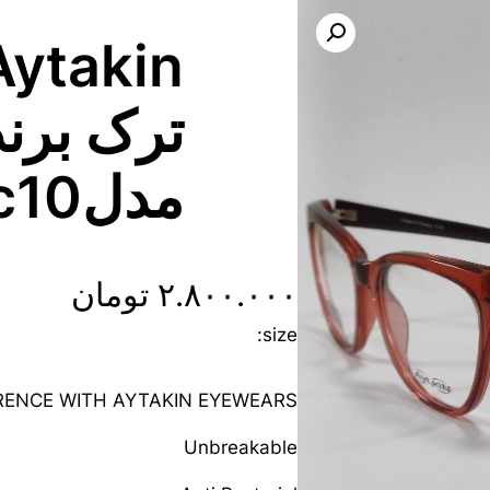
ترک برند
مدل2159c10
۲.۸۰۰.۰۰۰
تومان
size:
FRENCE WITH AYTAKIN EYEWEARS
Unbreakable