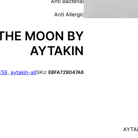
Anti Bacterial
Anti Allergic
 THE MOON BY
AYTAKIN
159
, 
aytakin-all
SKU:
EBFA729D47A6
AYTAK