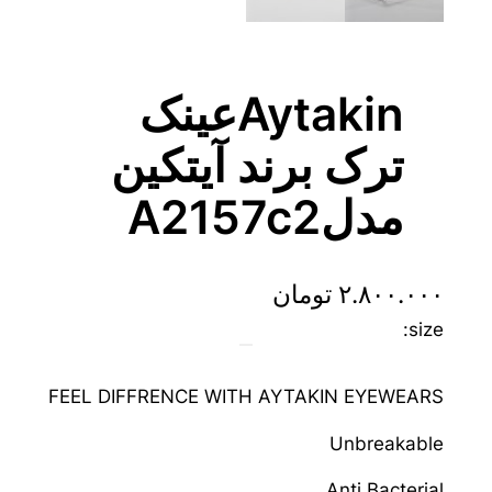
Aytakinعینک
ترک برند آیتکین
مدلA2157c2
۲.۸۰۰.۰۰۰
تومان
size:
FEEL DIFFRENCE WITH AYTAKIN EYEWEARS
Unbreakable
Anti Bacterial