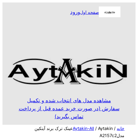
رفتن
ورود
صفحه اول
به
محتوا
مشاهده مدل های انتخاب شده و تکمیل
سفارش (در صورت خرید عمده قبل از پرداخت
تماس بگیرید)
خانه
/
Aytakin-All
/ Aytakinعینک ترک برند آیتکین
مدلA2157c2