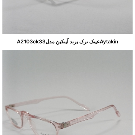
Aytakinعینک ترک برند آیتکین مدلA2103ck33