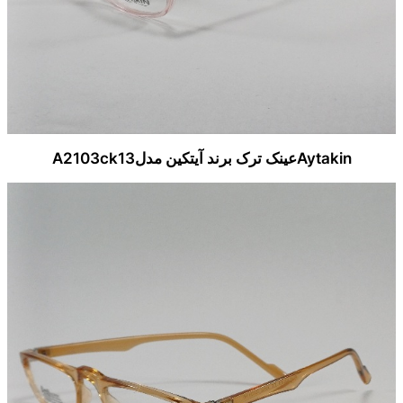
Aytakinعینک ترک برند آیتکین مدلA2103ck13