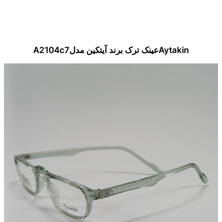
Aytakinعینک ترک برند آیتکین مدلA2104c7