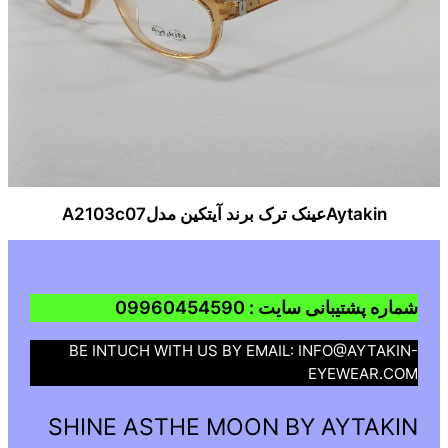
Aytakinعینک ترک برند آیتکین مدلA2103c07
شماره پشتیبانی سایت : 09960454590
BE INTUCH WITH US BY EMAIL: INFO@AYTAKIN-
EYEWEAR.COM
SHINE ASTHE MOON BY AYTAKIN