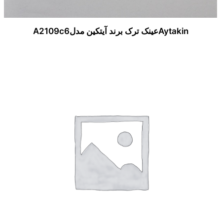
Aytakinعینک ترک برند آیتکین مدلA2109c6