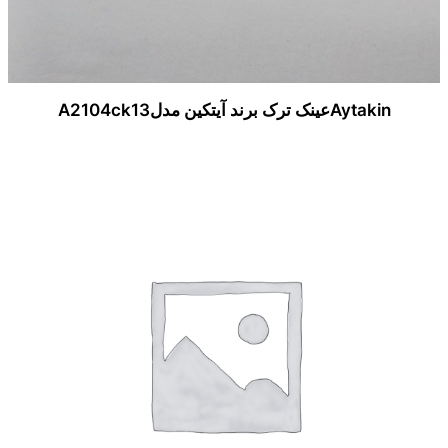
Aytakinعینک ترک برند آیتکین مدلA2104ck13