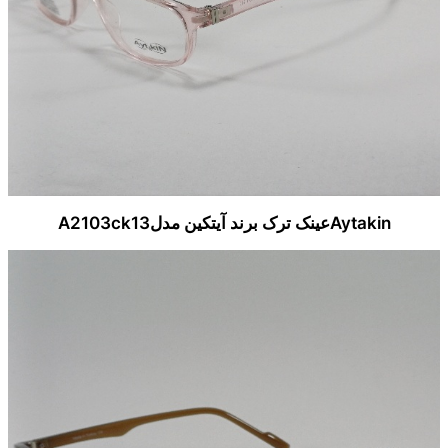
Aytakinعینک ترک برند آیتکین مدلA2103ck13