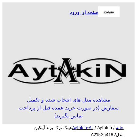
رفتن
ورود
صفحه اول
به
محتوا
مشاهده مدل های انتخاب شده و تکمیل
سفارش (در صورت خرید عمده قبل از پرداخت
تماس بگیرید)
خانه
/
Aytakin-All
/ Aytakinعینک ترک برند آیتکین
مدلA2152c4182