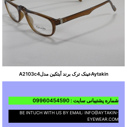
Aytakinعینک ترک برند آیتکین مدلA2103c4
شماره پشتیبانی سایت : 09960454590
BE INTUCH WITH US BY EMAIL: INFO@AYTAKIN-
EYEWEAR.COM