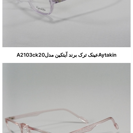
Aytakinعینک ترک برند آیتکین مدلA2103ck20