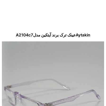
Aytakinعینک ترک برند آیتکین مدلA2104c7