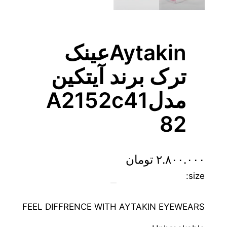
Aytakinعینک
ترک برند آیتکین
مدلA2152c41
82
۲.۸۰۰.۰۰۰
تومان
size:
FEEL DIFFRENCE WITH AYTAKIN EYEWEARS