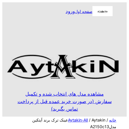
رفتن
ورود
صفحه اول
به
محتوا
مشاهده مدل های انتخاب شده و تکمیل
سفارش (در صورت خرید عمده قبل از پرداخت
تماس بگیرید)
خانه
/
Aytakin-All
/ Aytakinعینک ترک برند آیتکین
مدلA2150c13