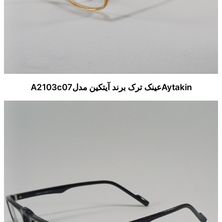
Aytakinعینک ترک برند آیتکین مدلA2103c07