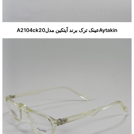
Aytakinعینک ترک برند آیتکین مدلA2104ck20