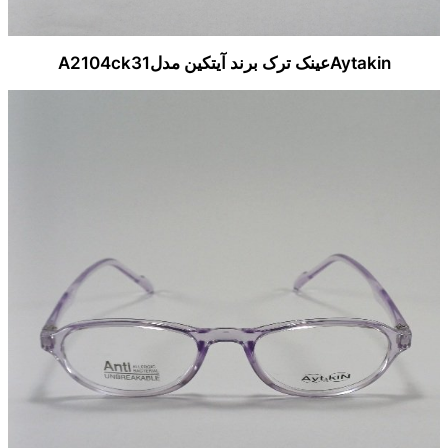
Aytakinعینک ترک برند آیتکین مدلA2104ck31