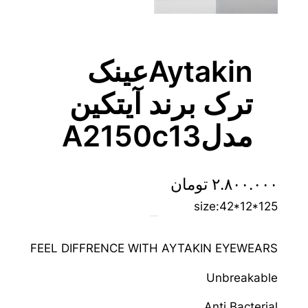
Aytakinعینک
ترک برند آیتکین
مدلA2150c13
۲.۸۰۰.۰۰۰
تومان
size:42*12*125
FEEL DIFFRENCE WITH AYTAKIN EYEWEARS
Unbreakable
Anti Bacterial