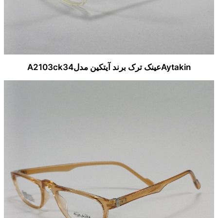
Aytakinعینک ترک برند آیتکین مدلA2103ck34