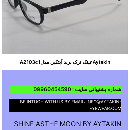
Aytakinعینک ترک برند آیتکین مدلA2103c1
شماره پشتیبانی سایت : 09960454590
BE INTUCH WITH US BY EMAIL: INFO@AYTAKIN-
EYEWEAR.COM
SHINE ASTHE MOON BY AYTAKIN