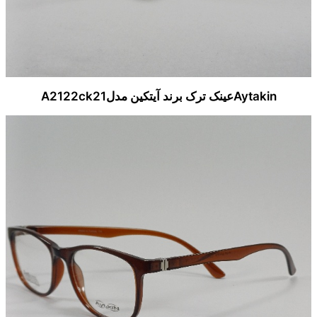
Aytakinعینک ترک برند آیتکین مدلA2122ck21