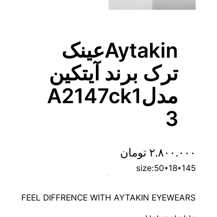
Aytakinعینک
ترک برند آیتکین
مدلA2147ck1
3
۲.۸۰۰.۰۰۰
تومان
size:50*18*145
FEEL DIFFRENCE WITH AYTAKIN EYEWEARS