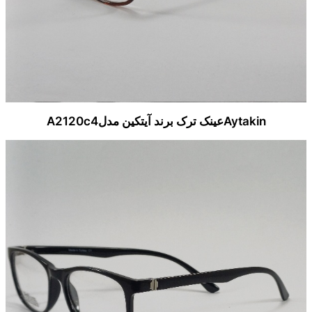
Aytakinعینک ترک برند آیتکین مدلA2120c4