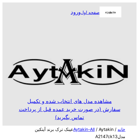
رفتن
ورود
صفحه اول
به
محتوا
مشاهده مدل های انتخاب شده و تکمیل
سفارش (در صورت خرید عمده قبل از پرداخت
تماس بگیرید)
خانه
/
Aytakin-All
/ Aytakinعینک ترک برند آیتکین
مدلA2147ck13