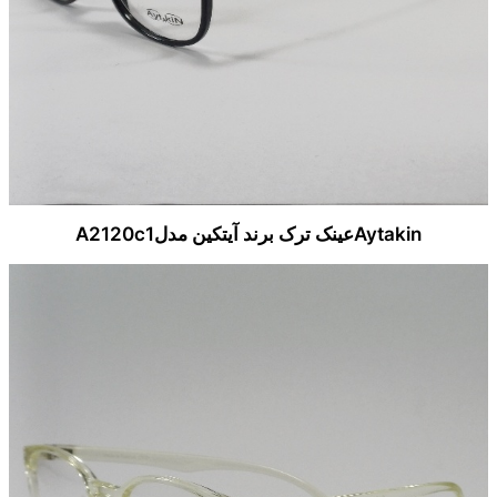
Aytakinعینک ترک برند آیتکین مدلA2120c1