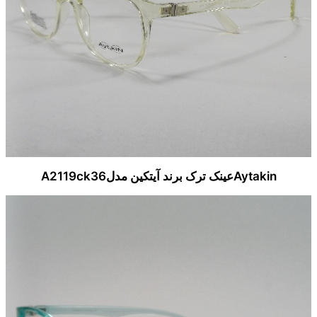
Aytakinعینک ترک برند آیتکین مدلA2119ck36