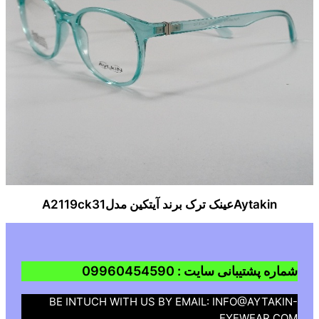
Aytakinعینک ترک برند آیتکین مدلA2119ck31
شماره پشتیبانی سایت : 09960454590
BE INTUCH WITH US BY EMAIL: INFO@AYTAKIN-
EYEWEAR.COM