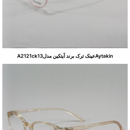
Aytakinعینک ترک برند آیتکین مدلA2121ck13