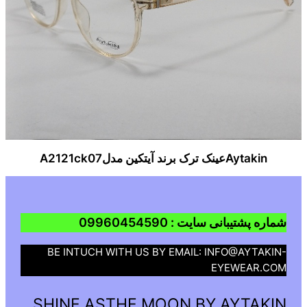
Aytakinعینک ترک برند آیتکین مدلA2121ck07
شماره پشتیبانی سایت : 09960454590
BE INTUCH WITH US BY EMAIL: INFO@AYTAKIN-
EYEWEAR.COM
SHINE ASTHE MOON BY AYTAKIN