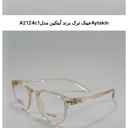
Aytakinعینک ترک برند آیتکین مدلA2124c1