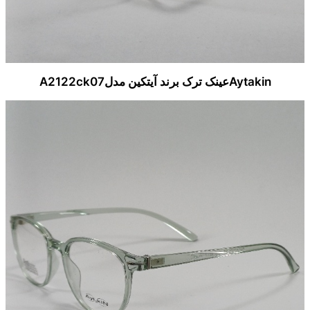
Aytakinعینک ترک برند آیتکین مدلA2122ck07