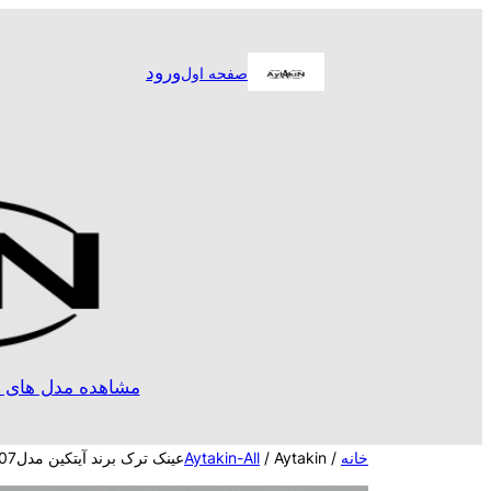
رفتن
به
ورود
صفحه اول
محتوا
مشاهده مدل های ا
خانه
/
/ Aytakinعینک ترک برند آیتکین مدلA2127c07
Aytakin-All