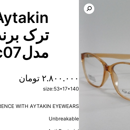
ترک برند
مدلA2127c07
۲.۸۰۰.۰۰۰
تومان
size:53*17*140
FRENCE WITH AYTAKIN EYEWEARS
Unbreakable