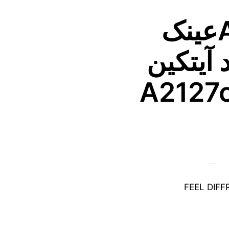
Aytakinعینک
 آیتکین
FEEL DIF