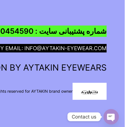
شماره پشتیبانی سایت : 09960454590
BY EMAIL: INFO@AYTAKIN-EYEWEAR.COM
N BY AYTAKIN EYEWEARS
ights reserved for AYTAKIN brand owner
Contact us
Open