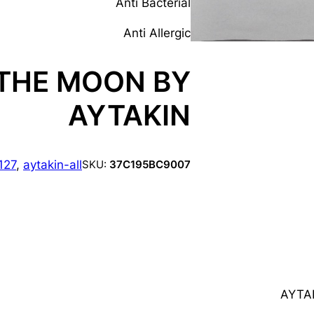
Anti Bacterial
Anti Allergic
 THE MOON BY
AYTAKIN
127
, 
aytakin-all
SKU:
37C195BC9007
AYTAK