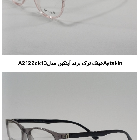
Aytakinعینک ترک برند آیتکین مدلA2122ck13