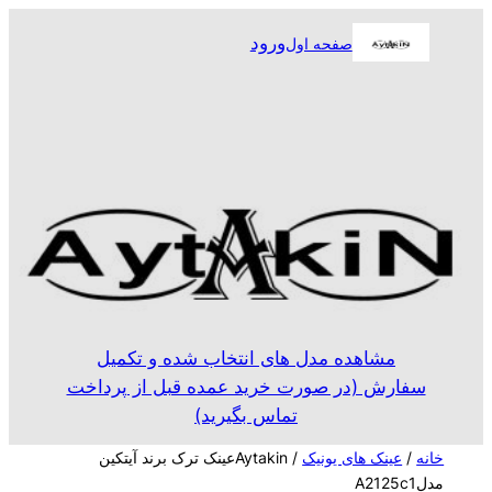
رفتن
ورود
صفحه اول
به
محتوا
مشاهده مدل های انتخاب شده و تکمیل
سفارش (در صورت خرید عمده قبل از پرداخت
تماس بگیرید)
خانه
/
عینک های یونیک
/ Aytakinعینک ترک برند آیتکین
مدلA2125c1