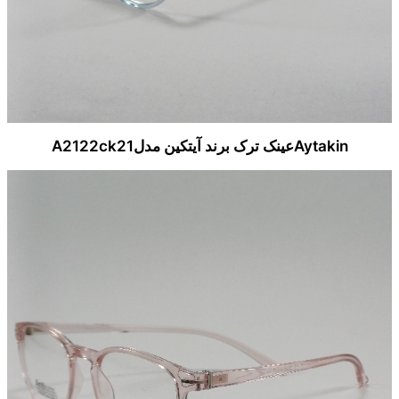
Aytakinعینک ترک برند آیتکین مدلA2122ck21