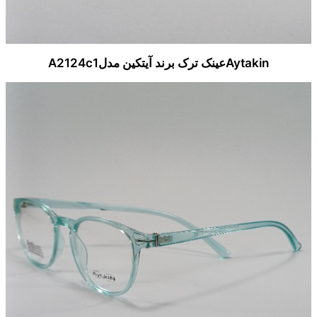
Aytakinعینک ترک برند آیتکین مدلA2124c1