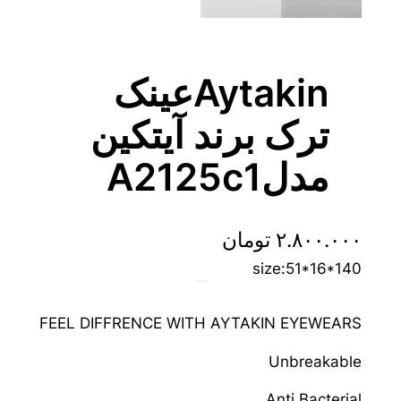
Aytakinعینک
ترک برند آیتکین
مدلA2125c1
۲.۸۰۰.۰۰۰
تومان
size:51*16*140
FEEL DIFFRENCE WITH AYTAKIN EYEWEARS
Unbreakable
Anti Bacterial