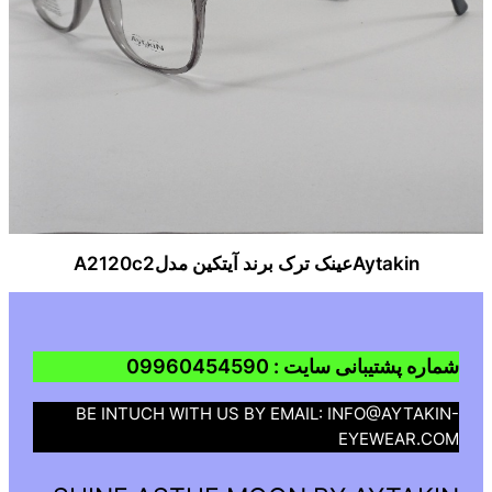
Aytakinعینک ترک برند آیتکین مدلA2120c2
شماره پشتیبانی سایت : 09960454590
BE INTUCH WITH US BY EMAIL: INFO@AYTAKIN-
EYEWEAR.COM