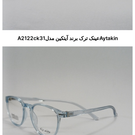
Aytakinعینک ترک برند آیتکین مدلA2122ck31