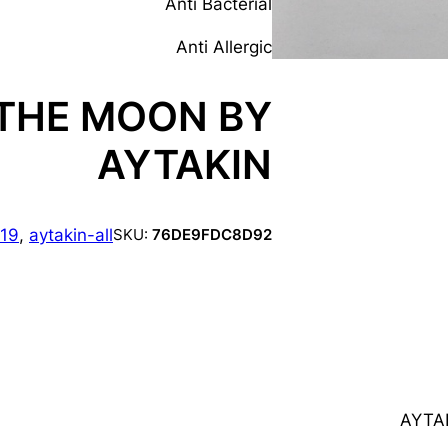
Anti Bacterial
Anti Allergic
 THE MOON BY
AYTAKIN
19
, 
aytakin-all
SKU:
76DE9FDC8D92
AYTAK