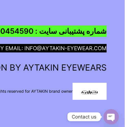
شماره پشتیبانی سایت : 09960454590
BY EMAIL: INFO@AYTAKIN-EYEWEAR.COM
N BY AYTAKIN EYEWEARS
ights reserved for AYTAKIN brand owner
Contact us
Open