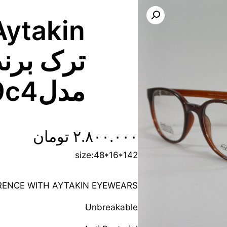
ترک برند
مدلA2119c4
۲.۸۰۰.۰۰۰
تومان
size:48*16*142
FRENCE WITH AYTAKIN EYEWEARS
Unbreakable