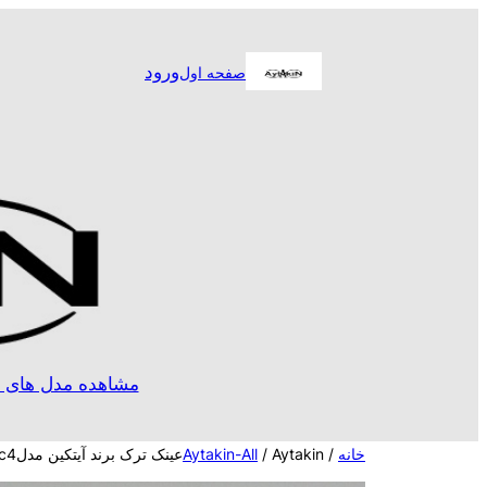
رفتن
به
ورود
صفحه اول
محتوا
مشاهده مدل های ا
خانه
/
/ Aytakinعینک ترک برند آیتکین مدلA2119c4
Aytakin-All