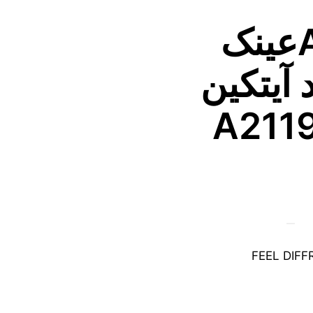
Aytakinعینک
 آیتکین
FEEL DIF