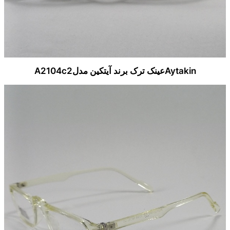
Aytakinعینک ترک برند آیتکین مدلA2104c2