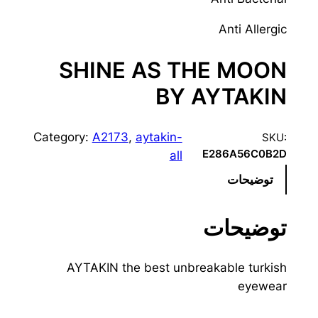
Anti Allergic
SHINE AS THE MOON
BY AYTAKIN
Category:
A2173
, 
aytakin-
SKU:
E286A56C0B2D
all
توضیحات
توضیحات
AYTAKIN the best unbreakable turkish
eyewear