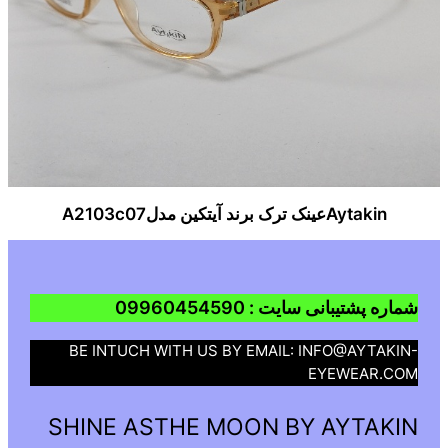
Aytakinعینک ترک برند آیتکین مدلA2103c07
شماره پشتیبانی سایت : 09960454590
BE INTUCH WITH US BY EMAIL: INFO@AYTAKIN-
EYEWEAR.COM
SHINE ASTHE MOON BY AYTAKIN