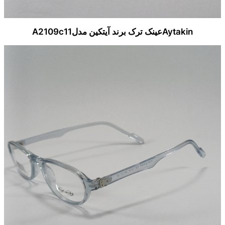
Aytakinعینک ترک برند آیتکین مدلA2109c11