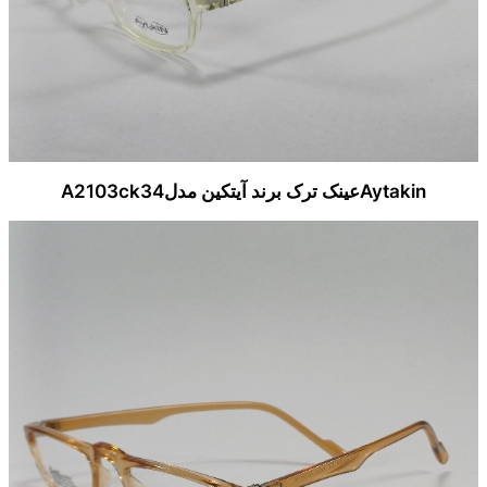
Aytakinعینک ترک برند آیتکین مدلA2103ck34