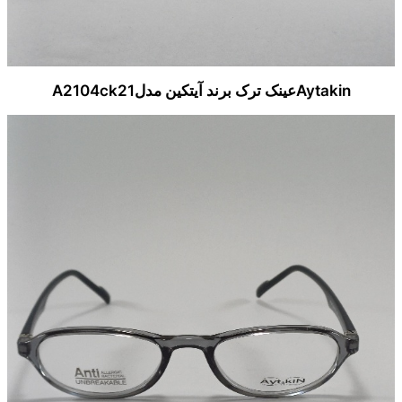
Aytakinعینک ترک برند آیتکین مدلA2104ck21