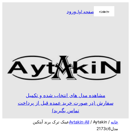
رفتن
ورود
صفحه اول
به
محتوا
مشاهده مدل های انتخاب شده و تکمیل
سفارش (در صورت خرید عمده قبل از پرداخت
تماس بگیرید)
خانه
/
Aytakin-All
/ Aytakinعینک ترک برند آیتکین
مدل2173c6