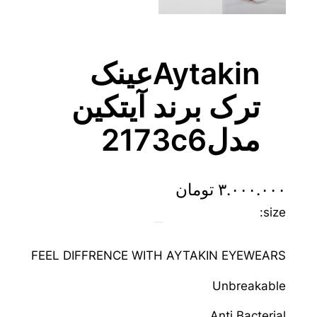
Aytakinعینک
ترک برند آیتکین
مدل2173c6
۳.۰۰۰.۰۰۰
تومان
size:
FEEL DIFFRENCE WITH AYTAKIN EYEWEARS
Unbreakable
Anti Bacterial