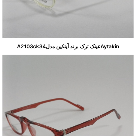
Aytakinعینک ترک برند آیتکین مدلA2103ck34