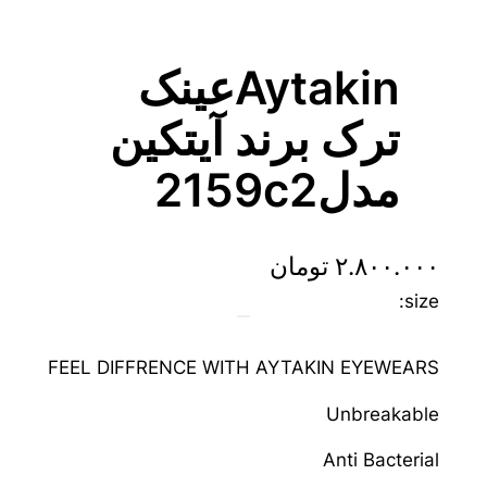
Aytakinعینک
ترک برند آیتکین
مدل2159c2
۲.۸۰۰.۰۰۰
تومان
size:
FEEL DIFFRENCE WITH AYTAKIN EYEWEARS
Unbreakable
Anti Bacterial