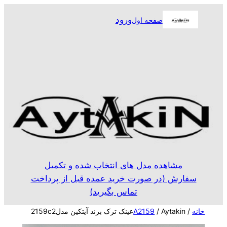
رفتن
ورود
صفحه اول
به
محتوا
مشاهده مدل های انتخاب شده و تکمیل
سفارش (در صورت خرید عمده قبل از پرداخت
تماس بگیرید)
خانه
/
/ Aytakinعینک ترک برند آیتکین مدل2159c2
A2159