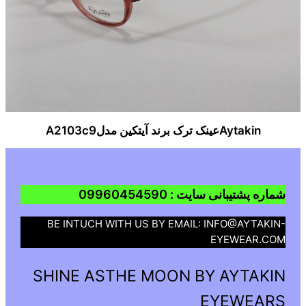
Aytakinعینک ترک برند آیتکین مدلA2103c9
شماره پشتیبانی سایت : 09960454590
BE INTUCH WITH US BY EMAIL: INFO@AYTAKIN-
EYEWEAR.COM
SHINE ASTHE MOON BY AYTAKIN
EYEWEARS