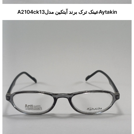
Aytakinعینک ترک برند آیتکین مدلA2104ck13