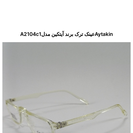
Aytakinعینک ترک برند آیتکین مدلA2104c1