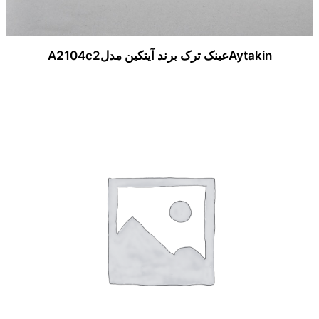
Aytakinعینک ترک برند آیتکین مدلA2104c2