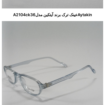
Aytakinعینک ترک برند آیتکین مدلA2104ck36