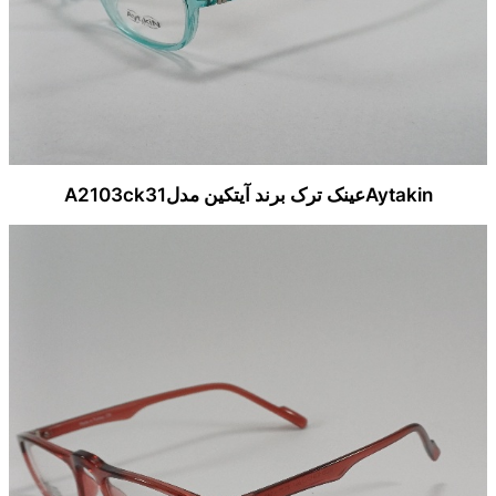
Aytakinعینک ترک برند آیتکین مدلA2103ck31