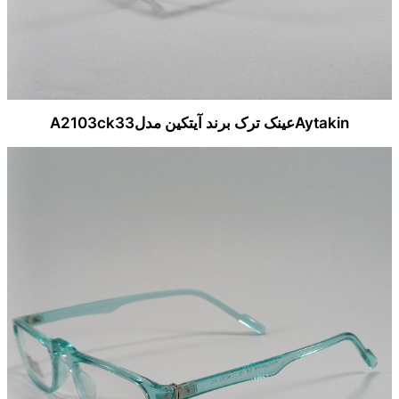
Aytakinعینک ترک برند آیتکین مدلA2103ck33