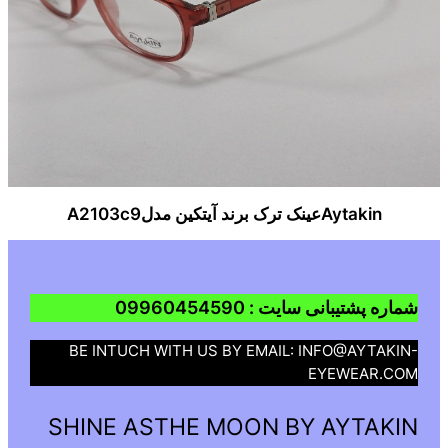
Aytakinعینک ترک برند آیتکین مدلA2103c9
شماره پشتیبانی سایت : 09960454590
BE INTUCH WITH US BY EMAIL: INFO@AYTAKIN-
EYEWEAR.COM
SHINE ASTHE MOON BY AYTAKIN