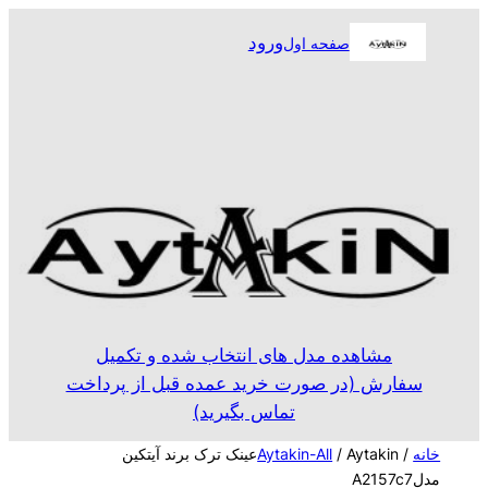
رفتن
ورود
صفحه اول
به
محتوا
مشاهده مدل های انتخاب شده و تکمیل
سفارش (در صورت خرید عمده قبل از پرداخت
تماس بگیرید)
خانه
/
Aytakin-All
/ Aytakinعینک ترک برند آیتکین
مدلA2157c7