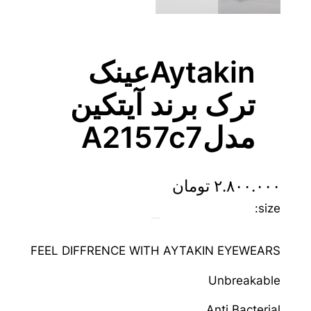
Aytakinعینک
ترک برند آیتکین
مدلA2157c7
۲.۸۰۰.۰۰۰
تومان
size:
FEEL DIFFRENCE WITH AYTAKIN EYEWEARS
Unbreakable
Anti Bacterial