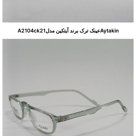
Aytakinعینک ترک برند آیتکین مدلA2104ck21