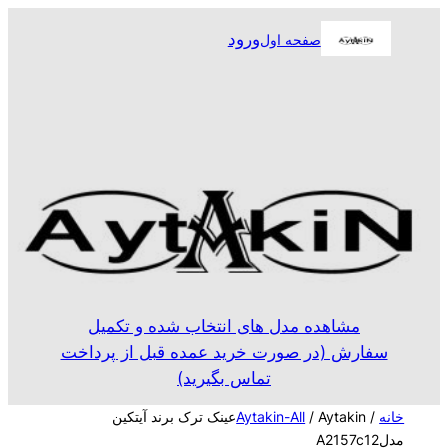
رفتن
ورود
صفحه اول
به
محتوا
مشاهده مدل های انتخاب شده و تکمیل
سفارش (در صورت خرید عمده قبل از پرداخت
تماس بگیرید)
خانه
/
Aytakin-All
/ Aytakinعینک ترک برند آیتکین
مدلA2157c12