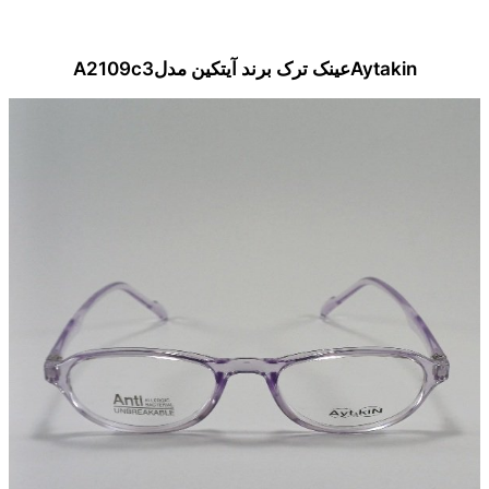
Aytakinعینک ترک برند آیتکین مدلA2109c3