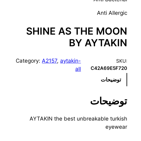
Anti Allergic
SHINE AS THE MOON
BY AYTAKIN
Category:
A2157
, 
aytakin-
SKU:
C42A69E5F720
all
توضیحات
توضیحات
AYTAKIN the best unbreakable turkish
eyewear