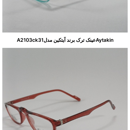
Aytakinعینک ترک برند آیتکین مدلA2103ck31