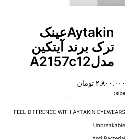
Aytakinعینک
ترک برند آیتکین
مدلA2157c12
۲.۸۰۰.۰۰۰
تومان
size:
FEEL DIFFRENCE WITH AYTAKIN EYEWEARS
Unbreakable
Anti Bacterial