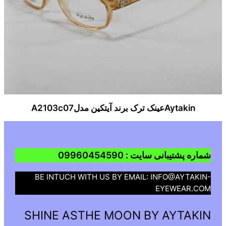
Aytakinعینک ترک برند آیتکین مدلA2103c07
شماره پشتیبانی سایت : 09960454590
BE INTUCH WITH US BY EMAIL: INFO@AYTAKIN-
EYEWEAR.COM
SHINE ASTHE MOON BY AYTAKIN