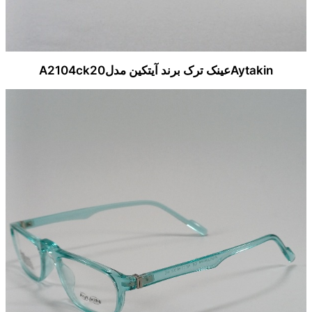
Aytakinعینک ترک برند آیتکین مدلA2104ck20