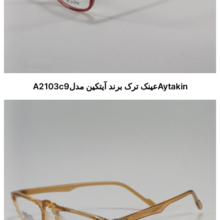
Aytakinعینک ترک برند آیتکین مدلA2103c9