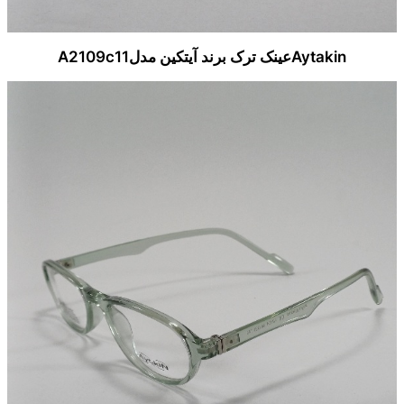
Aytakinعینک ترک برند آیتکین مدلA2109c11