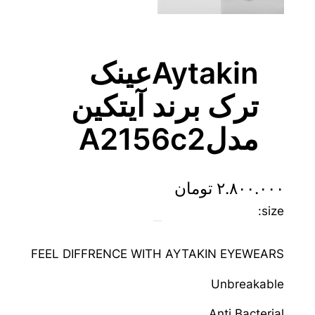
Aytakinعینک
ترک برند آیتکین
مدلA2156c2
۲.۸۰۰.۰۰۰
تومان
size:
FEEL DIFFRENCE WITH AYTAKIN EYEWEARS
Unbreakable
Anti Bacterial