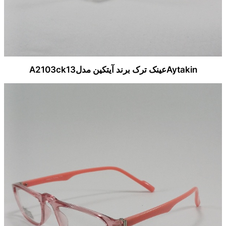
Aytakinعینک ترک برند آیتکین مدلA2103ck13