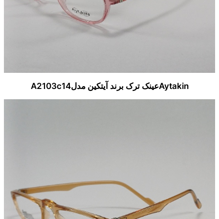
Aytakinعینک ترک برند آیتکین مدلA2103c14