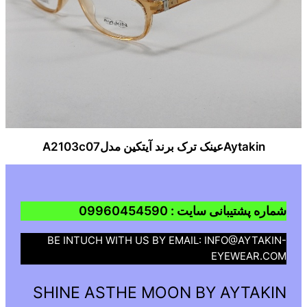
Aytakinعینک ترک برند آیتکین مدلA2103c07
شماره پشتیبانی سایت : 09960454590
BE INTUCH WITH US BY EMAIL: INFO@AYTAKIN-
EYEWEAR.COM
SHINE ASTHE MOON BY AYTAKIN