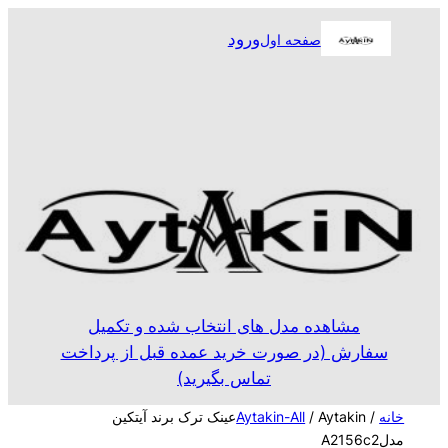
رفتن
ورود
صفحه اول
به
محتوا
مشاهده مدل های انتخاب شده و تکمیل
سفارش (در صورت خرید عمده قبل از پرداخت
تماس بگیرید)
خانه
/
Aytakin-All
/ Aytakinعینک ترک برند آیتکین
مدلA2156c2