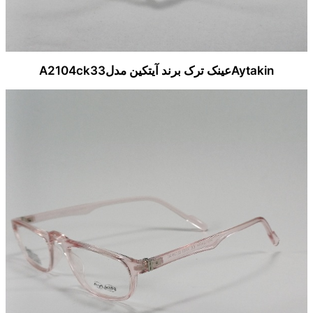
Aytakinعینک ترک برند آیتکین مدلA2104ck33