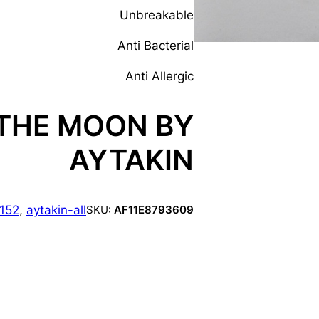
Unbreakable
Anti Bacterial
Anti Allergic
 THE MOON BY
AYTAKIN
152
, 
aytakin-all
SKU:
AF11E8793609