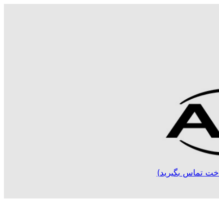
خت تماس بگیرید)