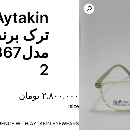
ترک برند
مدل7
2
۲.۸۰۰.۰۰۰
تومان
size:
FRENCE WITH AYTAKIN EYEWEARS