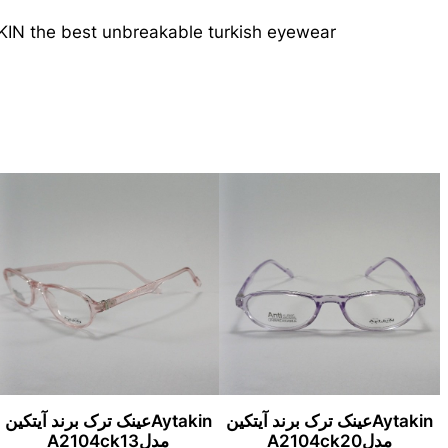
IN the best unbreakable turkish eyewear
Aytakinعینک ترک برند آیتکین
Aytakinعینک ترک برند آیتکین
مدلA2104ck20
مدلA2104ck13