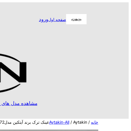
رفتن
به
ورود
صفحه اول
محتوا
مشاهده مدل های ا
خانه
/
/ Aytakinعینک ترک برند آیتکین مدلA2152c3672
Aytakin-All