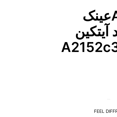
Aytakinعینک
 آیتکین
A2152c36
FEEL DIF