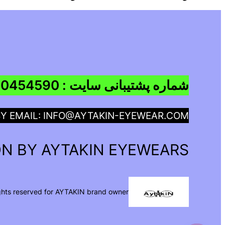
شماره پشتیبانی سایت : 09960454590
BY EMAIL: INFO@AYTAKIN-EYEWEAR.COM
N BY AYTAKIN EYEWEARS
ights reserved for AYTAKIN brand owner