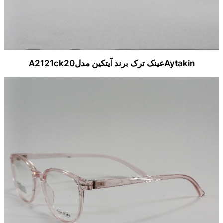
Aytakinعینک ترک برند آیتکین مدلA2121ck20