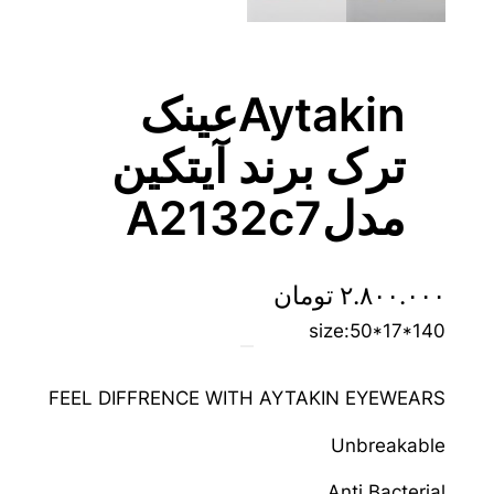
Aytakinعینک
ترک برند آیتکین
مدلA2132c7
۲.۸۰۰.۰۰۰
تومان
size:50*17*140
FEEL DIFFRENCE WITH AYTAKIN EYEWEARS
Unbreakable
Anti Bacterial