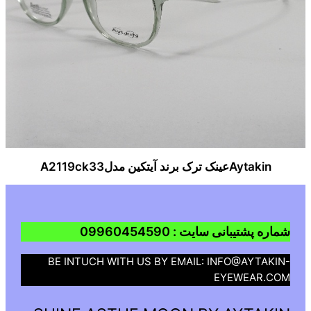
Aytakinعینک ترک برند آیتکین مدلA2119ck33
شماره پشتیبانی سایت : 09960454590
BE INTUCH WITH US BY EMAIL: INFO@AYTAKIN-
EYEWEAR.COM