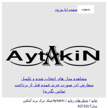
رفتن
ورود
صفحه اول
به
محتوا
مشاهده مدل های انتخاب شده و تکمیل
سفارش (در صورت خرید عمده قبل از پرداخت
تماس بگیرید)
خانه
/
عینک های زنانه
/ Aytakinعینک ترک برند آیتکین
مدلA2132c7