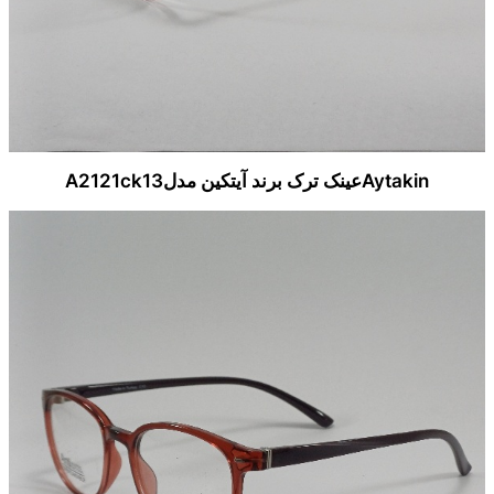
Aytakinعینک ترک برند آیتکین مدلA2121ck13