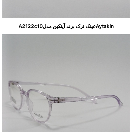
Aytakinعینک ترک برند آیتکین مدلA2122c10