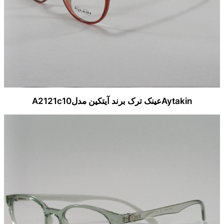
Aytakinعینک ترک برند آیتکین مدلA2121c10