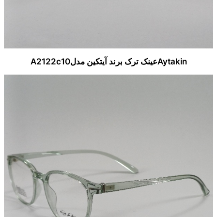
Aytakinعینک ترک برند آیتکین مدلA2122c10