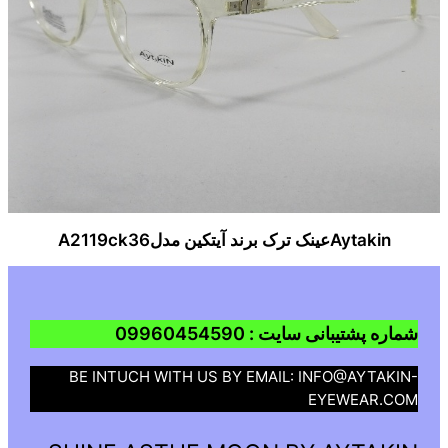
Aytakinعینک ترک برند آیتکین مدلA2119ck36
شماره پشتیبانی سایت : 09960454590
BE INTUCH WITH US BY EMAIL: INFO@AYTAKIN-
EYEWEAR.COM