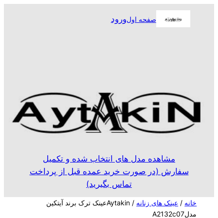
رفتن
ورود
صفحه اول
به
محتوا
مشاهده مدل های انتخاب شده و تکمیل
سفارش (در صورت خرید عمده قبل از پرداخت
تماس بگیرید)
خانه
/
عینک های زنانه
/ Aytakinعینک ترک برند آیتکین
مدلA2132c07