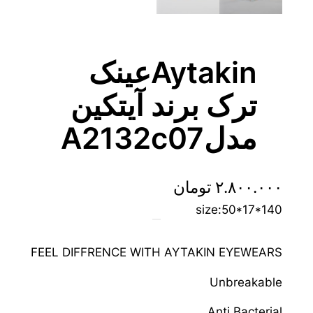
Aytakinعینک
ترک برند آیتکین
مدلA2132c07
۲.۸۰۰.۰۰۰
تومان
size:50*17*140
FEEL DIFFRENCE WITH AYTAKIN EYEWEARS
Unbreakable
Anti Bacterial