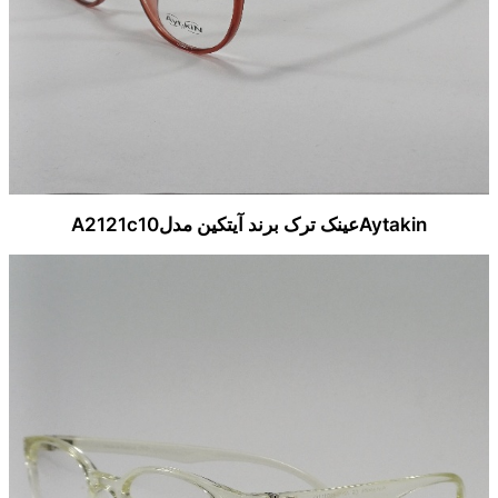
Aytakinعینک ترک برند آیتکین مدلA2121c10