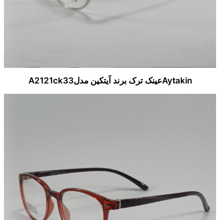
Aytakinعینک ترک برند آیتکین مدلA2121ck33