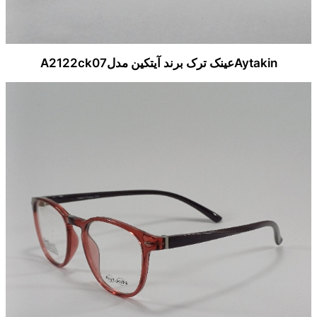
Aytakinعینک ترک برند آیتکین مدلA2122ck07