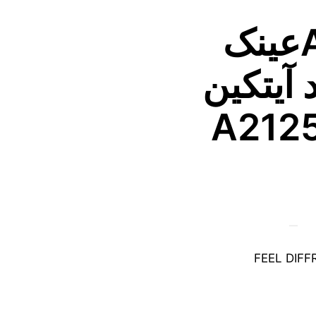
Aytakinعینک
 آیتکین
FEEL DIF