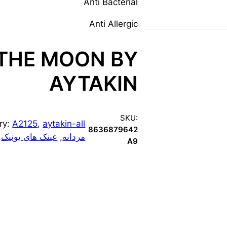
Anti Bacterial
Anti Allergic
 THE MOON BY
AYTAKIN
SKU:
ry:
A2125
, 
aytakin-all
8636879642
مردانه
, 
عینک های یونیک
 
A9