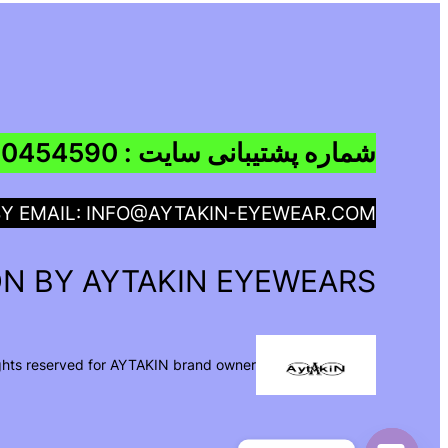
شماره پشتیبانی سایت : 09960454590
BY EMAIL: INFO@AYTAKIN-EYEWEAR.COM
N BY AYTAKIN EYEWEARS
ights reserved for AYTAKIN brand owner