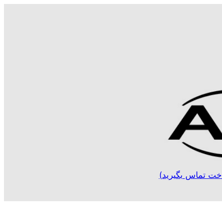
خت تماس بگیرید)