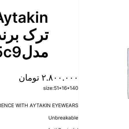
ترک برند
مدلA2125c9
۲.۸۰۰.۰۰۰
تومان
size:51*16*140
FRENCE WITH AYTAKIN EYEWEARS
Unbreakable