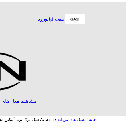
رفتن
به
ورود
صفحه اول
محتوا
مشاهده مدل های ا
خانه
/
عینک های مردانه
/ Aytakinعینک ترک برند آیتکین مدلA2125c9