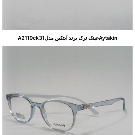
Aytakinعینک ترک برند آیتکین مدلA2119ck31