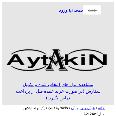
رفتن
ورود
صفحه اول
به
محتوا
مشاهده مدل های انتخاب شده و تکمیل
سفارش (در صورت خرید عمده قبل از پرداخت
تماس بگیرید)
خانه
/
عینک های یونیک
/ Aytakinعینک ترک برند آیتکین
مدلA2124c2