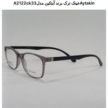
Aytakinعینک ترک برند آیتکین مدلA2122ck33