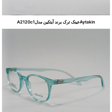
Aytakinعینک ترک برند آیتکین مدلA2120c1