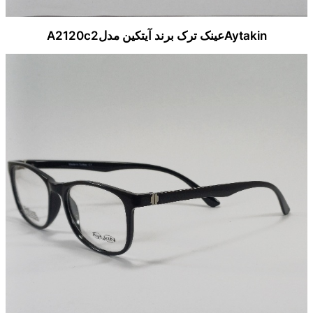
Aytakinعینک ترک برند آیتکین مدلA2120c2