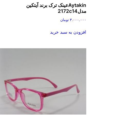
Aytakinعینک ترک برند آیتکین
مدل2172c14
۳.۰۰۰.۰۰۰
تومان
افزودن به سبد خرید