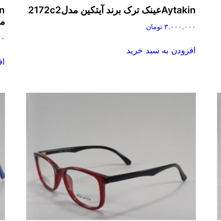
Aytakinعینک ترک برند آیتکین مدل2172c2
مدل2
۳.۰۰۰.۰۰۰
تومان
۰۰
افزودن به سبد خرید
اف