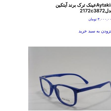
Aytakinعینک ترک برند آیتکین
2172c387
۳.۰۰۰.۰
تومان
زودن به سبد خرید