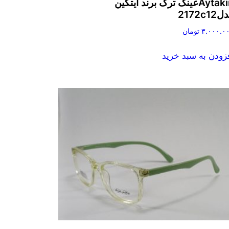
Aytakinعینک ترک برند آیتکین
2172c12
۳.۰۰۰.۰
تومان
زودن به سبد خرید