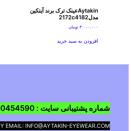
Aytakinعینک ترک برند آیتکین
مدل2172c4182
۳.۰۰۰.۰۰۰
تومان
افزودن به سبد خرید
شماره پشتیبانی سایت : 09960454590
BY EMAIL: INFO@AYTAKIN-EYEWEAR.COM