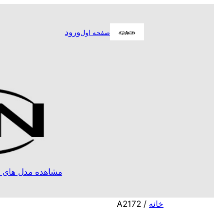
رفتن
به
ورود
صفحه اول
محتوا
مشاهده مدل های ا
خانه
/ A2172