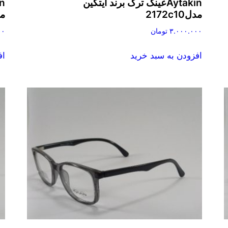
Aytakinعینک ترک برند آیتکین
مدل2172c10
مدل
۳.۰۰۰.۰۰۰
تومان
۰۰
افزودن به سبد خرید
اف