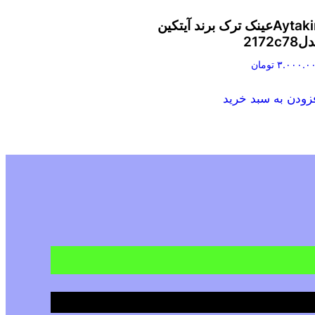
Aytakinعینک ترک برند آیتکین
2172c78
۳.۰۰۰.۰
تومان
زودن به سبد خرید