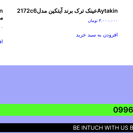
Aytakinعینک ترک برند آیتکین مدل2172c6
مدل
۳.۰۰۰.۰۰۰
تومان
۰۰
افزودن به سبد خرید
اف
BE INTUCH WITH US 