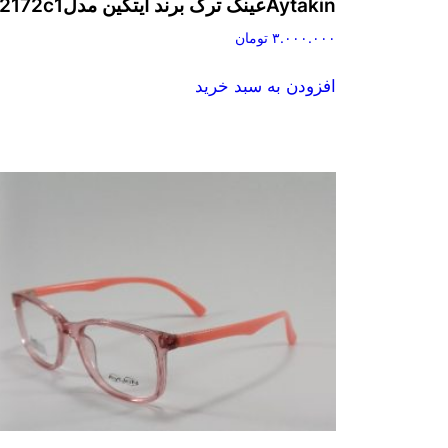
Aytakinعینک ترک برند آیتکین مدل2172c1
۳.۰۰۰.۰۰۰
تومان
افزودن به سبد خرید