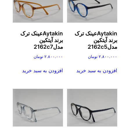
Aytakinعینک ترک
Aytakinعینک ترک
برند آیتکین
برند آیتکین
مدل2162c5
مدل2162c7
۲.۸۰۰.۰۰۰
تومان
۲.۸۰۰.۰۰۰
تومان
افزودن به سبد خرید
افزودن به سبد خرید